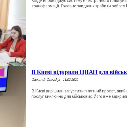
КМДА впроваджує систему електронного голосуванн
трансформації. Головне завдання зробити роботу 
В Києві відкрили ЦНАП для війсь
Olexandr Osovskyi
-
11.02.2022
В Києві вирішили запустити пілотний проєкт, яки
послуг виключно для військових. Його вже відкрили