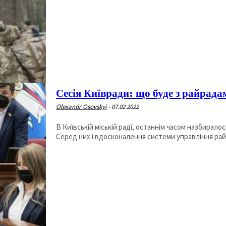
Сесія Київради: що буде з райрада
Olexandr Osovskyi
-
07.02.2022
В Київській міській раді, останнім часом назбирало
Серед них і вдосконалення системи управління райо