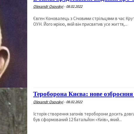
Olexandr Osovskyi
-
08.02.2022
Євген Коновалець з Січовими стрільцями в час Кру
ОУН. Його мрією, якій він присвятив усе життя,...
Тероборона Києва: нове озброєння 
Olexandr Osovskyi
-
08.02.2022
Історія створення загонів тероборони досить довга 
був сформований 12 батальйон «Київ», який...