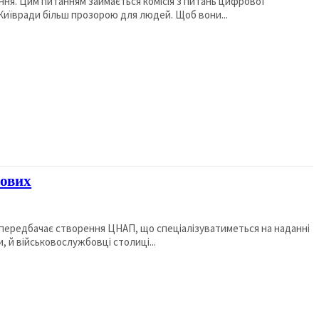
я. Цим питанням займається комісія з питань цифрової
Київради більш прозорою для людей. Щоб вони...
кових
й передбачає створення ЦНАП, що спеціалізуватиметься на наданні
, й військовослужбовці столиці...