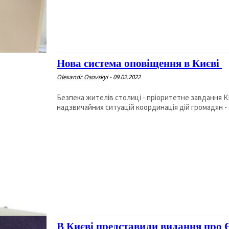
Нова система оповіщення в Києві
Olexandr Osovskyi
-
09.02.2022
Безпека жителів столиці - пріоритетне завдання КМ
надзвичайних ситуацій координація дій громадян - 
В Києві представили видання про 