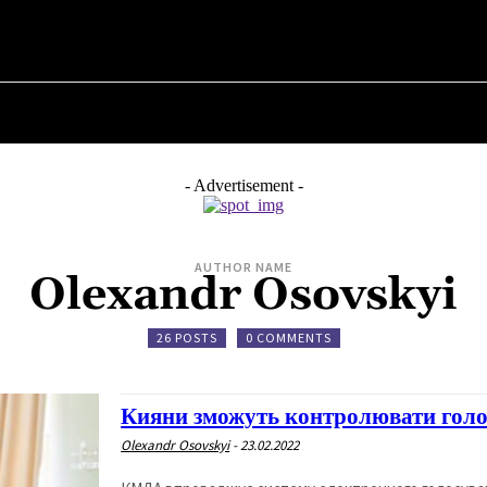
НА
ПРО ПОЛІТИКУ
ПРО МЕРА
ВОЄННА ІСТОРІЯ
- Advertisement -
AUTHOR NAME
Olexandr Osovskyi
26 POSTS
0 COMMENTS
Кияни зможуть контролювати голо
Olexandr Osovskyi
-
23.02.2022