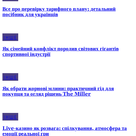
Все про перевірку тарифного плану: детальний
посібник для українців
ІНШЕ
Як сімейний конфлікт породив світових гігантів
спортивної індустрії
ІНШЕ
Як обрати жорнові млини: практичний гід для
покупця та огляд рішень The Miller
ІНШЕ
Live-казино як розвага: спілкування, атмосфера та
емоції реальної гри