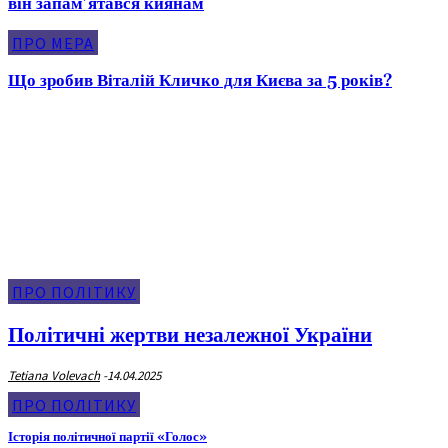
він запам’ятався киянам
ПРО МЕРА
Що зробив Віталій Кличко для Києва за 5 років?
Про Політику
ПРО ПОЛІТИКУ
Політичні жертви незалежної України
Tetiana Volevach
-
14.04.2025
ПРО ПОЛІТИКУ
Історія політичної партії «Голос»