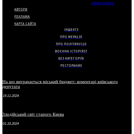
*Видання входить до медіа-групи
misto online
АВТОРИ
РЕКЛАМА
КАРТА САЙТА
ІНШЕ
473
ПРО МЕРА
135
ПРО ПОЛІТИКУ
110
ВОЄННА ІСТОРІЯ
57
БЕЗ КАТЕГОРІЇ
8
РЕСТОРАНИ
0
На що витрачається міський бюджет: коментарі київського
депутата
19.11.2024
Злодійський світ старого Києва
01.10.2024