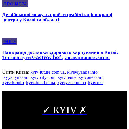
ПРО МЕРА
Де військові можуть пройти реабілітацію: кращі
центри у Києві та області
ІНШЕ
Найкраща доставка здорового харчування в Києві:
Топ-послуги GastroChef для активного життя
Сайти Києва:
kyiv-future.com.ua
,
kiyevlyanka.info
,
ikyyanyn.com
,
kyiv-city.com
,
kyiv.name
,
kyivone.com
,
kyivski.info
,
kyiv-trend.in.ua
,
kyivyes.com.ua
,
kyiv.rest
.
✓ KYIV ✗
Copyright © Часткове використання матеріалів дозволено за
наявності гіперпосилання на нас.