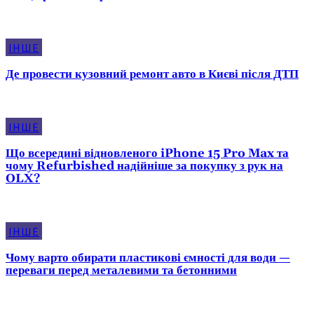
ІНШЕ
Де провести кузовний ремонт авто в Києві після ДТП
ІНШЕ
Що всередині відновленого iPhone 15 Pro Max та
чому Refurbished надійніше за покупку з рук на
OLX?
ІНШЕ
Чому варто обирати пластикові ємності для води —
переваги перед металевими та бетонними