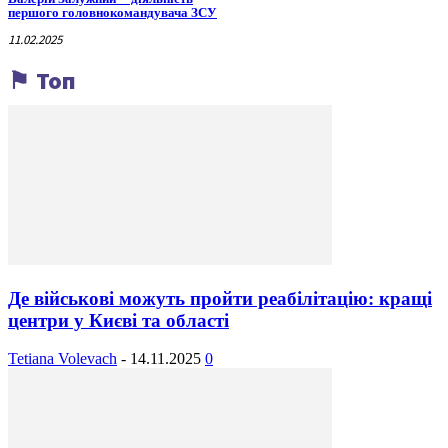
першого головнокомандувача ЗСУ
11.02.2025
⚑ Топ
Де військові можуть пройти реабілітацію: кращі
центри у Києві та області
Tetiana Volevach
-
14.11.2025
0