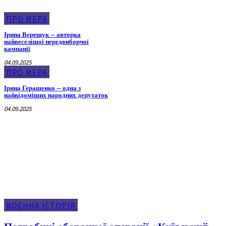
ПРО МЕРА
Ірина Верещук – авторка
найвеселішої передвиборчої
кампанії
04.09.2025
ПРО МЕРА
Ірина Геращенко – одна з
найвідоміших народних депутаток
04.09.2025
Воєнна Історія
ВОЄННА ІСТОРІЯ