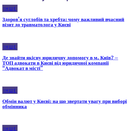
ІНШЕ
Здоров’я суглобів та хребта: чому важливий вчасний
візит до травматолога у Києві
ІНШЕ
Де знайти якісну юридичну допомогу в м. Київ? –
ТОП адвокати в Києві від юридичної компанії
“Адвокат в місті”
ІНШЕ
Обмін валют у Києві: на що звертати увагу при виборі
обмінника
ІНШЕ