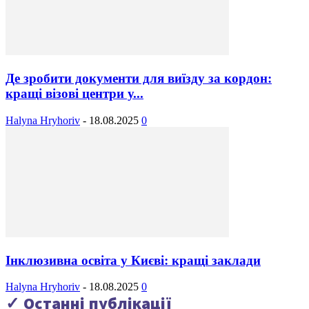
Де зробити документи для виїзду за кордон:
кращі візові центри у...
Halyna Hryhoriv
-
18.08.2025
0
Інклюзивна освіта у Києві: кращі заклади
Halyna Hryhoriv
-
18.08.2025
0
✓ Останні публікації