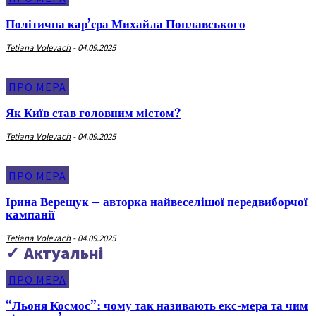
Політична кар’єра Михайла Поплавського
Tetiana Volevach
-
04.09.2025
ПРО МЕРА
Як Київ став головним містом?
Tetiana Volevach
-
04.09.2025
ПРО МЕРА
Ірина Верещук – авторка найвеселішої передвиборчої
кампанії
Tetiana Volevach
-
04.09.2025
✓ Актуальні
ПРО МЕРА
“Льоня Космос”: чому так називають екс-мера та чим