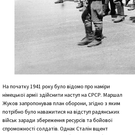
На початку 1941 року було відомо про наміри
німецької армії здійснити наступ на СРСР. Маршал
Жуков запропонував план оборони, згідно з яким
потрібно було наважитися на відступ радянських
військ заради збереження ресурсів та бойової
спроможності солдатів. Однак Сталін вщент