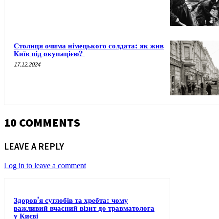
Столиця очима німецького солдата: як жив
Київ під окупацією?
17.12.2024
10 COMMENTS
LEAVE A REPLY
Log in to leave a comment
Здоров’я суглобів та хребта: чому
важливий вчасний візит до травматолога
у Києві