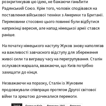
розкритикував цю ідею, не бажаючи ганьбити
Радянський Союз. Крім того, чоловік сподівався на
поставлення військової техніки з Америки та Британії.
Перемовини стосовно цього повинні були відбутися
наприкінці вересня, але напад німецької армії стався
раніше.
На початку німецького наступу Жуков знову наполягав
на важливості завчасного відступу для збереження
живої сили та виграшу часу на перегрупування. Сталін
ослухався маршала, вважаючи, що Київ потрібно
захищати до кінця.
Незважаючи на поразку, Сталін із Жуковим
продовжували співпрацю протягом Другої світової
війни та зрештою дочекалися перемоги.
TAGS
Битва за Київ
Вересень 1941
Вермахт