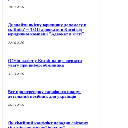
28.07.2026
Де знайти якісну юридичну допомогу в
м. Київ? – ТОП адвокати в Києві від
юридичної компанії “Адвокат в місті”
22.06.2026
Обмін валют у Києві: на що звертати
увагу при виборі обмінника
31.03.2026
Все про перевірку тарифного плану:
детальний посібник для українців
06.03.2026
Як сімейний конфлікт породив світових
гігантів спортивної індустрії