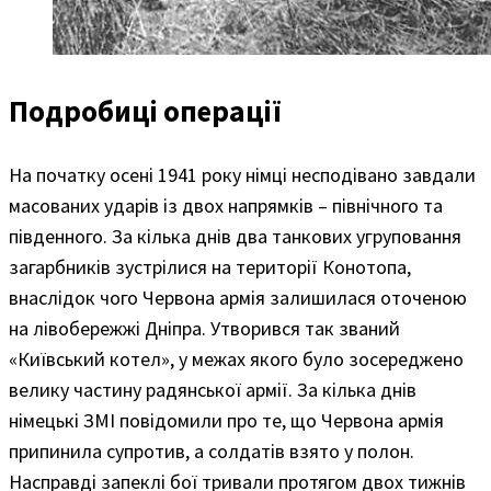
Подробиці операції
На початку осені 1941 року німці несподівано завдали
масованих ударів із двох напрямків – північного та
південного. За кілька днів два танкових угруповання
загарбників зустрілися на території Конотопа,
внаслідок чого Червона армія залишилася оточеною
на лівобережжі Дніпра. Утворився так званий
«Київський котел», у межах якого було зосереджено
велику частину радянської армії. За кілька днів
німецькі ЗМІ повідомили про те, що Червона армія
припинила супротив, а солдатів взято у полон.
Насправді запеклі бої тривали протягом двох тижнів