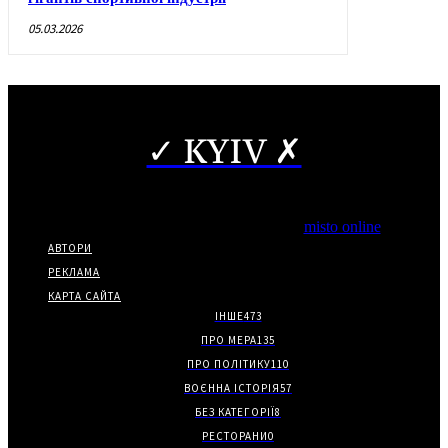
05.03.2026
✓ KYIV ✗
Copyright © Часткове використання матеріалів дозволено за
наявності гіперпосилання на нас.
*Видання входить до медіа-групи
misto online
АВТОРИ
РЕКЛАМА
КАРТА САЙТА
ІНШЕ
473
ПРО МЕРА
135
ПРО ПОЛІТИКУ
110
ВОЄННА ІСТОРІЯ
57
БЕЗ КАТЕГОРІЇ
8
РЕСТОРАНИ
0