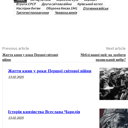
Втрати СРСР
Друга світова війна
Київський котел
Наслідки битви
Оборона Києва 1941
Оточення військ
Тактичні прорахунки
Червона армія
Previous article
Next article
Життя киян у роки Першої світової
Меблі вашої мрії: як зробити
війни
правильний вибір?
Життя киян у роки Першої світової війни
13.02.2025
Історія князівства Всеслава Чародія
13.02.2025