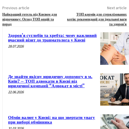
Previous article
Next article
Найкращий готель під Києвом для
ТОП кормів для стерилізованих
відпочинку: Огляд ТОП опцій та
котів: рекомендації для ідеальної ваги
порад
та здоров’я
Здоров’я суглобів та хребта: чому важливий
вчасний візит до травматолога у Києві
28.07.2026
Де знайти якісну юридичну допомогу в м.
Київ? – ТОП адвокати в Києві від
юридичної компанії “Адвокат в місті”
22.06.2026
Обмін валют у Києві: на що звертати увагу
при виборі обмінника
31.03.2026