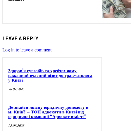
LEAVE A REPLY
Log in to leave a comment
Здоров’я суглобів та хребта: чому
важливий вчасний візит до травматолога
у Києві
28.07.2026
Де знайти якісну юридичну допомогу в
м. Київ? – ТОП адвокати в Києві від
юридичної компанії “Адвокат в місті”
22.06.2026