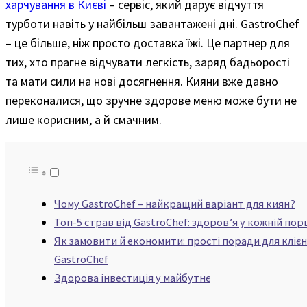
харчування в Києві
– сервіс, який дарує відчуття
турботи навіть у найбільш завантажені дні. GastroChef
– це більше, ніж просто доставка їжі. Це партнер для
тих, хто прагне відчувати легкість, заряд бадьорості
та мати сили на нові досягнення. Кияни вже давно
переконалися, що зручне здорове меню може бути не
лише корисним, а й смачним.
Чому GastroChef – найкращий варіант для киян?
Топ-5 страв від GastroChef: здоров’я у кожній порц
Як замовити й економити: прості поради для клієн
GastroChef
Здорова інвестиція у майбутнє