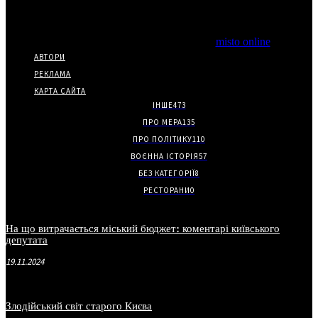
Copyright © Часткове використання матеріалів дозволено за
наявності гіперпосилання на нас.
*Видання входить до медіа-групи
misto online
АВТОРИ
РЕКЛАМА
КАРТА САЙТА
ІНШЕ
473
ПРО МЕРА
135
ПРО ПОЛІТИКУ
110
ВОЄННА ІСТОРІЯ
57
БЕЗ КАТЕГОРІЇ
8
РЕСТОРАНИ
0
На що витрачається міський бюджет: коментарі київського
депутата
19.11.2024
Злодійський світ старого Києва