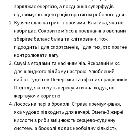
заряджає енергією, а поєднання суперфудів
підтримує концентрацію протягом робочого дня.
Куряче філе на грилі з овочами. Класика, яка не
набридає. Соковите м’ясо в поєднанні з овочами
зберігає баланс білка та клітковини, тож
підходить і для спортсменів, і для тих, хто прагне
контролювати вагу.
Смузі з ягодами та насінням чіа. Яскравий мікс
для швидкого підйому настрою. Улюблений
вибір студентів Печерська та офісних працівників
Подолу, які хочуть перекусити «на ходу», не
жертвуючи користю.
Лосось на парі з броколі. Страва преміум-рівня,
яка чудово підходить для вечері. Омега-3 жирні
кислоти з риби зміцнюють серцево-судинну
систему, а броколі додає необхідну кількість