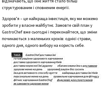
відзначають, що їхнє життя стало більш
структурованим і сповненим енергії.
Здоров’я – це найкраща інвестиція, яку ми можемо
зробити у власне майбутнє. Замовте свій план у
GastroChef вже сьогодні і переконайтеся, що зміни
починаються з маленьких кроків: однієї страви,
одного дня, одного вибору на користь себе.
TAGS
GastroChef доставка їжі
готові раціони здорового харчування
доставка здорового харчування Київ
доставка корисної їжі додому
збалансована їжа з доставкою
здорове меню на день
здоровий раціон без зусиль
їжа для активного способу життя
найкраща доставка їжі Київ
персональне меню на день
правильне харчування для фітнесу
фітнес харчування GastroChef
фудсервіс для спортсменів
як замовити здорове меню