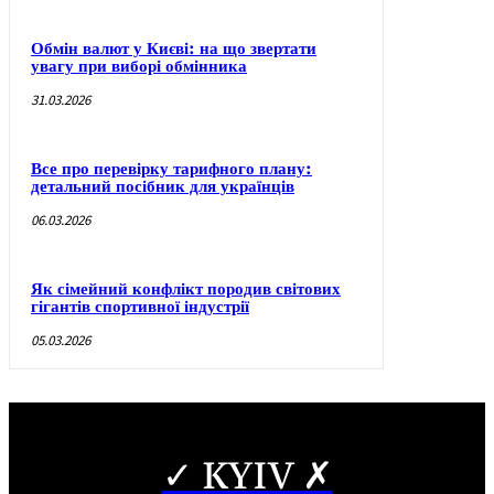
Обмін валют у Києві: на що звертати
увагу при виборі обмінника
31.03.2026
Все про перевірку тарифного плану:
детальний посібник для українців
06.03.2026
Як сімейний конфлікт породив світових
гігантів спортивної індустрії
05.03.2026
✓ KYIV ✗