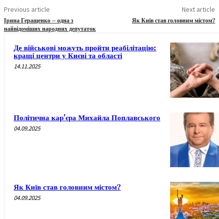
Previous article
Next article
Ірина Геращенко – одна з
Як Київ став головним містом?
найвідоміших народних депутаток
Де військові можуть пройти реабілітацію:
кращі центри у Києві та області
14.11.2025
Політична кар’єра Михайла Поплавського
04.09.2025
Як Київ став головним містом?
04.09.2025