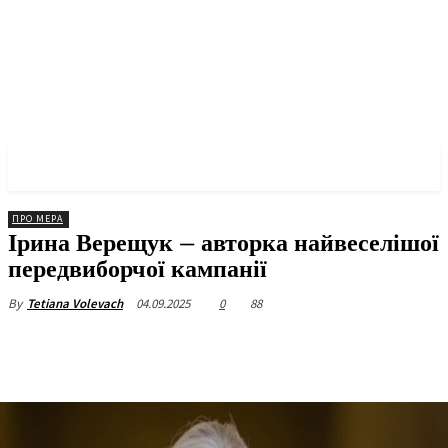
✓ KYIV ✗
ПРО МЕРА
Ірина Верещук – авторка найвеселішої
передвиборчої кампанії
04.09.2025
0
88
By
Tetiana Volevach