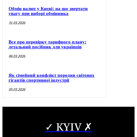
Обмін валют у Києві: на що звертати
увагу при виборі обмінника
31.03.2026
Все про перевірку тарифного плану:
детальний посібник для українців
06.03.2026
Як сімейний конфлікт породив світових
гігантів спортивної індустрії
05.03.2026
✓ KYIV ✗