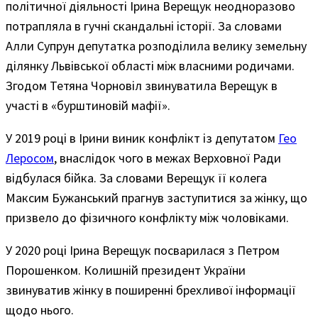
політичної діяльності Ірина Верещук неодноразово
потрапляла в гучні скандальні історії. За словами
Алли Супрун депутатка розподілила велику земельну
ділянку Львівської області між власними родичами.
Згодом Тетяна Чорновіл звинуватила Верещук в
участі в «бурштиновій мафії».
У 2019 році в Ірини виник конфлікт із депутатом
Гео
Леросом
, внаслідок чого в межах Верховної Ради
відбулася бійка. За словами Верещук її колега
Максим Бужанський прагнув заступитися за жінку, що
призвело до фізичного конфлікту між чоловіками.
У 2020 році Ірина Верещук посварилася з Петром
Порошенком. Колишній президент України
звинуватив жінку в поширенні брехливої інформації
щодо нього.