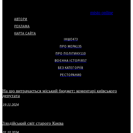
Copyright © Часткове використання матеріалів дозволено за
наявності гіперпосилання на нас.
*Видання входить до медіа-групи
misto online
АВТОРИ
РЕКЛАМА
КАРТА САЙТА
ІНШЕ
473
ПРО МЕРА
135
ПРО ПОЛІТИКУ
110
ВОЄННА ІСТОРІЯ
57
БЕЗ КАТЕГОРІЇ
8
РЕСТОРАНИ
0
На що витрачається міський бюджет: коментарі київського
депутата
19.11.2024
Злодійський світ старого Києва
01.10.2024