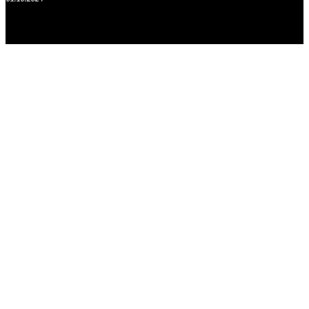
.
.
.