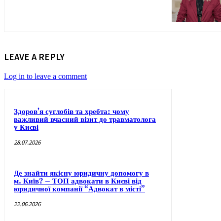
LEAVE A REPLY
Log in to leave a comment
Здоров’я суглобів та хребта: чому
важливий вчасний візит до травматолога
у Києві
28.07.2026
Де знайти якісну юридичну допомогу в
м. Київ? – ТОП адвокати в Києві від
юридичної компанії “Адвокат в місті”
22.06.2026