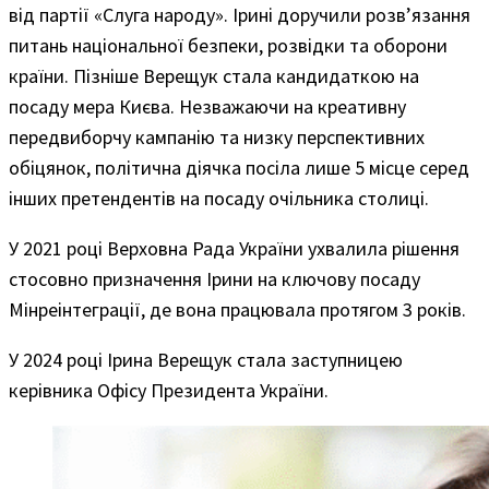
від партії «Слуга народу». Ірині доручили розв’язання
питань національної безпеки, розвідки та оборони
країни. Пізніше Верещук стала кандидаткою на
посаду мера Києва. Незважаючи на креативну
передвиборчу кампанію та низку перспективних
обіцянок, політична діячка посіла лише 5 місце серед
інших претендентів на посаду очільника столиці.
У 2021 році Верховна Рада України ухвалила рішення
стосовно призначення Ірини на ключову посаду
Мінреінтеграції, де вона працювала протягом 3 років.
У 2024 році Ірина Верещук стала заступницею
керівника Офісу Президента України.