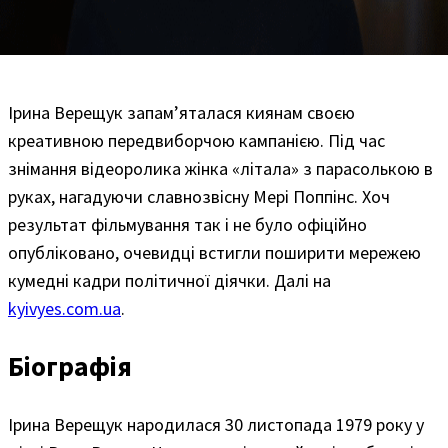
Ірина Верещук запам’яталася киянам своєю
креативною передвиборчою кампанією. Під час
знімання відеоролика жінка «літала» з парасолькою в
руках, нагадуючи славнозвісну Мері Поппінс. Хоч
результат фільмування так і не було офіційно
опубліковано, очевидці встигли поширити мережею
кумедні кадри політичної діячки. Далі на
kyivyes.com.ua
.
Біографія
Ірина Верещук народилася 30 листопада 1979 року у