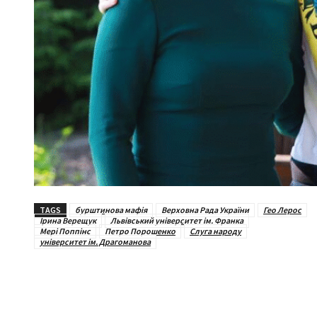
TAGS
бурштинова мафія
Верховна Рада України
Гео Лерос
Ірина Верещук
Львівський університет ім. Франка
Мері Поппінс
Петро Порошенко
Слуга народу
університет ім. Драгоманова