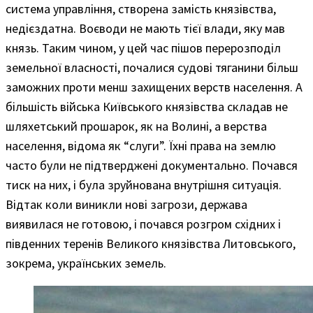
система управління, створена замість князівства,
недієздатна. Воєводи не мають тієї влади, яку мав
князь. Таким чином, у цей час пішов перерозподіл
земельної власності, почалися судові тяганини більш
заможних проти менш захищених верств населення. А
більшість війська Київського князівства складав не
шляхетський прошарок, як на Волині, а верства
населення, відома як “слуги”. Їхні права на землю
часто були не підтверджені документально. Почався
тиск на них, і була зруйнована внутрішня ситуація.
Відтак коли виникли нові загрози, держава
виявилася не готовою, і почався розгром східних і
південних теренів Великого князівства Литовського,
зокрема, українських земель.