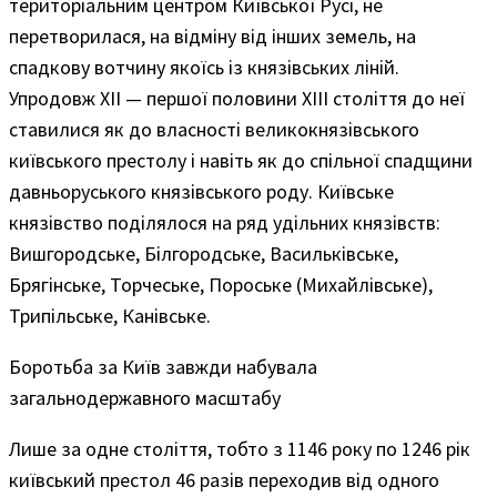
територіальним центром Київської Русі, не
перетворилася, на відміну від інших земель, на
спадкову вотчину якоїсь із князівських ліній.
Упродовж XII — першої половини XIII століття до неї
ставилися як до власності великокнязівського
київського престолу і навіть як до спільної спадщини
давньоруського князівського роду. Київське
князівство поділялося на ряд удільних князівств:
Вишгородське, Білгородське, Васильківське,
Брягінське, Торчеське, Пороське (Михайлівське),
Трипільське, Канівське.
Боротьба за Київ завжди набувала
загальнодержавного масштабу
Лише за одне століття, тобто з 1146 року по 1246 рік
київський престол 46 разів переходив від одного