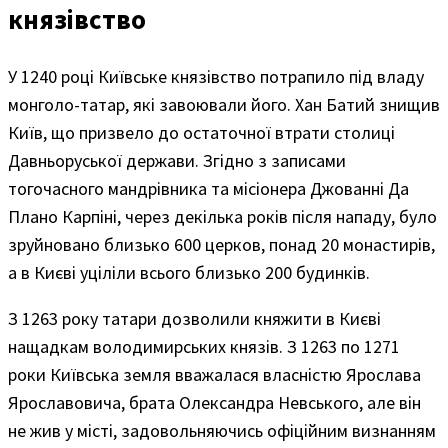
князівство
У 1240 році Київське князівство потрапило під владу
монголо-татар, які завоювали його. Хан Батий знищив
Київ, що призвело до остаточної втрати столиці
Давньоруської держави. Згідно з записами
тогочасного мандрівника та місіонера Джованні Да
Плано Карпіні, через декілька років після нападу, було
зруйновано близько 600 церков, понад 20 монастирів,
а в Києві уціліли всього близько 200 будинків.
З 1263 року татари дозволили княжити в Києві
нащадкам володимирських князів. З 1263 по 1271
роки Київська земля вважалася власністю Ярослава
Ярославовича, брата Олександра Невського, але він
не жив у місті, задовольняючись офіційним визнанням