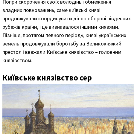
Попри скорочення своїх володінь і обмеження
владних повноважень, саме київські князі
продовжували координувати дії по обороні південних
рубежів країни, і це визнавалося іншими князями.
Пізніше, протягом певного періоду, князі українських
земель продовжували боротьбу за Великокняжий
престол і вважали Київське князівство – головним
князівством.
Київське князівство сер