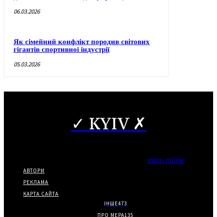
06.03.2026
Як сімейний конфлікт породив світових
гігантів спортивної індустрії
05.03.2026
✓ KYIV ✗
Copyright © Часткове використання матеріалів дозволено за
наявності гіперпосилання на нас.
*Видання входить до медіа-групи
misto online
АВТОРИ
РЕКЛАМА
КАРТА САЙТА
ІНШЕ
473
ПРО МЕРА
135