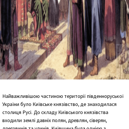
Найважливішою частиною території південноруської
України було Київське князівство, де знаходилася
столиця Русі. До складу Київського князівства
входили землі давніх полян, древлян, сіверян,
дреговичів та уличів. Київщина була однією з