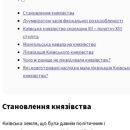
Становлення князівства
Дуумвіратом часів феодальної роздробленості
Київське князівство середини XII – початку XIII
століть
Монгольська навала на князівство
Ліквідація Київського князівства
Чого ж раніше не ліквідували князівство?
Які довготривалі наслідки мала ліквідація Київськ
князівства?
Становлення князівства
Київська земля, що була давнім політичним і