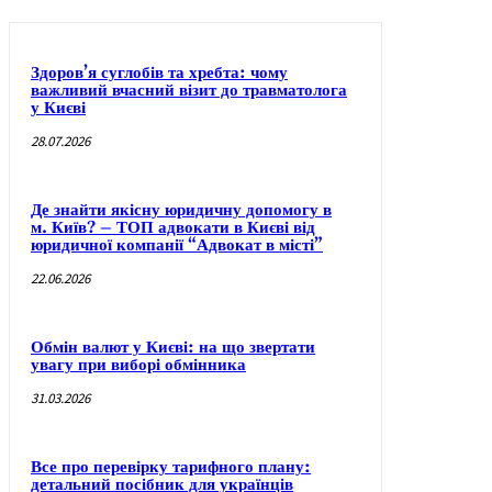
Здоров’я суглобів та хребта: чому
важливий вчасний візит до травматолога
у Києві
28.07.2026
Де знайти якісну юридичну допомогу в
м. Київ? – ТОП адвокати в Києві від
юридичної компанії “Адвокат в місті”
22.06.2026
Обмін валют у Києві: на що звертати
увагу при виборі обмінника
31.03.2026
Все про перевірку тарифного плану:
детальний посібник для українців