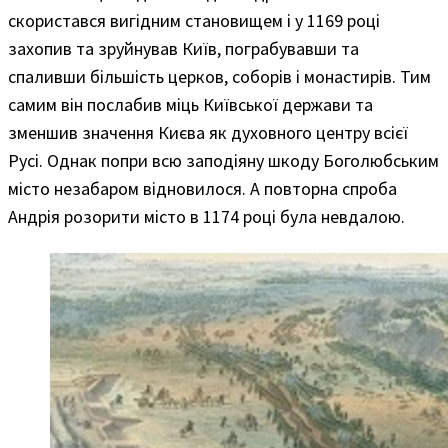
скористався вигідним становищем і у 1169 році
захопив та зруйнував Київ, пограбувавши та
спаливши більшість церков, соборів і монастирів. Тим
самим він послабив міць Київської держави та
зменшив значення Києва як духовного центру всієї
Русі. Однак попри всю заподіяну шкоду Боголюбським
місто незабаром відновилося. А повторна спроба
Андрія розорити місто в 1174 році була невдалою.