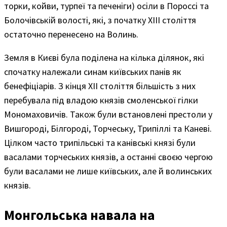
торки, койви, турпеї та печеніги) осіли в Пороссі та
Болочівській волості, які, з початку XIII століття
остаточно перенесено на Волинь.
Земля в Києві була поділена на кілька ділянок, які
спочатку належали синам київських панів як
бенефіціарів. З кінця XII століття більшість з них
перебувала під владою князів смоленської гілки
Мономаховичів. Також були встановлені престоли у
Вишгороді, Білгороді, Торчеську, Трипіллі та Каневі.
Цілком часто трипільські та канівські князі були
васалами торчеських князів, а останні своєю чергою
були васалами не лише київських, але й волинських
князів.
Монгольська навала на