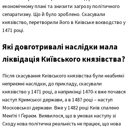
економічному плані та знизити загрозу політичного
сепаратизму. Що й було зроблено. Скасували
князівство, перетворили його в Київське воєводство у
1471 році.
Які довготривалі наслідки мала
ліквідація Київського князівства?
Після скасування Київського князівства були неабиякі
неприємні наслідки, до прикладу, скасували
князівство у 1471 році, а наприкінці 1470-х вже почався
наступ Кримської держави, а в 1487 році – наступ
Московської держави. Вже у 1482 році Київ спалено
Менґлі I Ґераєм. Виявилося, що в умовах наступу зі
Сходу нова політична реальність не працює, що нова