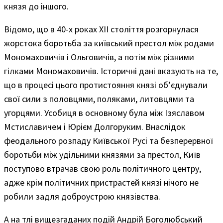
князя до іншого.
Відомо, що в 40-х роках XII століття розгорнулася
жорстока боротьба за київський престол між родами
Мономаховичів і Ольговичів, а потім між різними
гілками Мономаховичів. Історичні дані вказують на те,
що в процесі цього протистояння князі об’єднували
свої сили з половцями, поляками, литовцями та
угорцями. Усобиця в основному була між Ізяславом
Мстиславичем і Юрієм Долгоруким. Внаслідок
феодального розпаду Київської Русі та безперервної
боротьби між удільними князями за престол, Київ
поступово втрачав свою роль політичного центру,
адже крім політичних пристрастей князі нічого не
робили задля доброустрою князівства.
А на тлі вищезгаданих подій Андрій Боголюбський