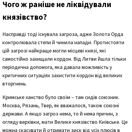
Чого ж раніше не ліквідували
князівство?
Насправді тоді існувала загроза, адже Золота Орда
контролювала степи й чинила напади. Протистояти
цій загрозі найкраще могли місцеві князі, які
самостійно захищали кордон. Від Литви йшла тільки
періодична допомога, яка давала можливість у
критичних ситуаціях захистити кордон від великих
вторгнень.
Кримське ханство було своїм – там сидів союзник.
Москва, Рязань, Твер, як вважалося, також союзні
держави. А якщо загроз нема, то й нема причин, з
огляду верхівки, мати Велике князівство Київське. Це
можна скасувати й отримати зиск від усіх плюсів в