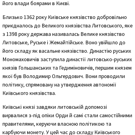
його влади боярами в Києві.
Близько 1362 року Київське князівство добровільно
приєдналось до Великого князівства Литовського, яке
з 1398 року держава називалась Велике князівство
Литовське, Руське і Жемайтійське. Воно увійшло до
його складу як васальне князівство. Династію руських
Мономаховичів заступила династії литовсько-руських
князів Гольшанських та Гедиміновичів, першим князем
якої був Володимир Ольгердович. Вони проводили
політику, спрямовану на утвердження автономії
Київського князівства.
Київські князі завдяки литовській допомозі
вирвалися з-під опіки Орди й самі стали самостійними
правителями, керуючи власною політикою та
карбуючи монету. У цей час до складу Київського