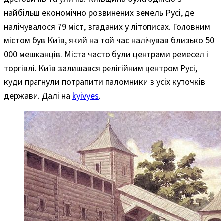
найбільш економічно розвинених земель Русі, де
налічувалося 79 міст, згаданих у літописах. Головним
містом був Київ, який на той час налічував близько 50
000 мешканців. Міста часто були центрами ремесел і
торгівлі. Київ залишався релігійним центром Русі,
куди прагнули потрапити паломники з усіх куточків
держави. Далі на
kyivyes
.