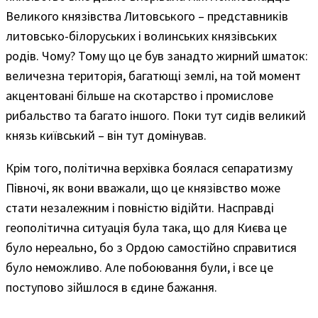
Великого князівства Литовського – представників
литовсько-білоруських і волинських князівських
родів. Чому? Тому що це був занадто жирний шматок:
величезна територія, багатющі землі, на той момент
акцентовані більше на скотарство і промислове
рибальство та багато іншого. Поки тут сидів великий
князь київський – він тут домінував.
Крім того, політична верхівка боялася сепаратизму
Півночі, як вони вважали, що це князівство може
стати незалежним і повністю відійти. Насправді
геополітична ситуація була така, що для Києва це
було нереально, бо з Ордою самостійно справитися
було неможливо. Але побоювання були, і все це
поступово зійшлося в єдине бажання.