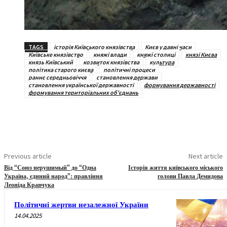
TAGS
історія Київського князівства
Києв у давні часи
Київське князівство
княжі влади
княжі столиці
князі Києва
князь Київський
козвиток князівства
культура
політика старого києва
політичні процеси
раннє середньовіччя
становлення держави
становлення української державності
формування державності
формування територіальних об'єднань
Previous article
Next article
Від “Союз нерушимый” до “Одна
Історія життя київського міського
Україна, єдиний народ”: правління
голови Павла Демидова
Леоніда Кравчука
Політичні жертви незалежної України
14.04.2025