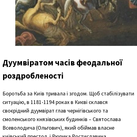
Дуумвіратом часів феодальної
роздробленості
Боротьба за Київ тривала і згодом. Щоб стабілізувати
ситуацію, в 1181-1194 роках в Києві склався
своєрідний дуумвірат глав чернігівського та
смоленського князівських будинків – Святослава
Всеволодича (Ольгович), який обіймав власне
київський престол, і Рюрика Ростиславича