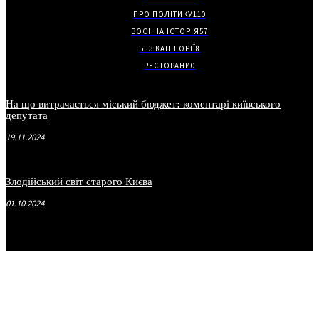
ПРО ПОЛІТИКУ
110
ВОЄННА ІСТОРІЯ
57
БЕЗ КАТЕГОРІЇ
8
РЕСТОРАНИ
0
На що витрачається міський бюджет: коментарі київського
депутата
19.11.2024
Злодійський світ старого Києва
01.10.2024
.
.
.