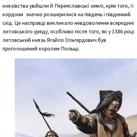
князівства увійшли й Переяславські землі, крім того, її
кордони значно розширилися на південь і південний
схід. Це насправді викликало невдоволення всередині
литовського уряду, особливо після того, як у 1386 році
литовський князь Ягайло Ольгердович був
проголошений королем Польщі.