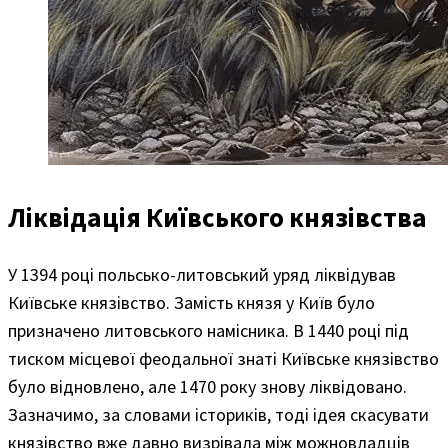
Ліквідація Київського князівства
У 1394 році польсько-литовський уряд ліквідував
Київське князівство. Замість князя у Київ було
призначено литовського намісника. В 1440 році під
тиском місцевої феодальної знаті Київське князівство
було відновлено, але 1470 року знову ліквідовано.
Зазначимо, за словами істориків, тоді ідея скасувати
князівство вже давно визрівала між можновладців