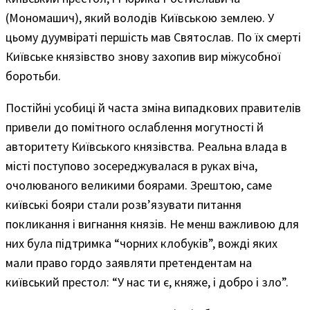
(Мономашич), який володів Київською землею. У
цьому дуумвіраті першість мав Святослав. По їх смерті
Київське князівство знову захопив вир міжусобної
боротьби.
Постійні усобиці й часта зміна випадкових правителів
привели до помітного ослаблення могутності й
авторитету Київського князівства. Реальна влада в
місті поступово зосереджувалася в руках віча,
очолюваного великими боярами. Зрештою, саме
київські бояри стали розв’язувати питання
покликання і вигнання князів. Не менш важливою для
них була підтримка “чорних клобуків”, вожді яких
мали право гордо заявляти претендентам на
київський престол: “У нас ти є, княже, і добро і зло”.