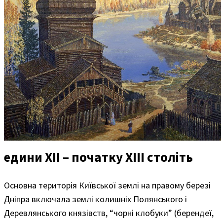
едини XII – початку XIII століть
Основна територія Київської землі на правому березі
Дніпра включала землі колишніх Полянського і
Деревлянського князівств, “чорні клобуки” (берендеї,