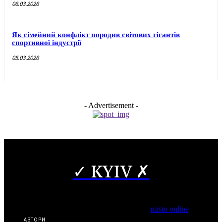
06.03.2026
Як сімейний конфлікт породив світових гігантів
спортивної індустрії
05.03.2026
- Advertisement -
✓ KYIV ✗
Copyright © Часткове використання матеріалів дозволено за
наявності гіперпосилання на нас.
*Видання входить до медіа-групи
misto online
АВТОРИ