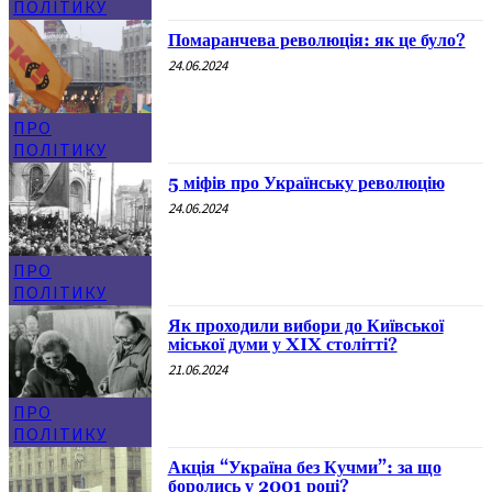
ПОЛІТИКУ
Помаранчева революція: як це було?
24.06.2024
ПРО
ПОЛІТИКУ
5 міфів про Українську революцію
24.06.2024
ПРО
ПОЛІТИКУ
Як проходили вибори до Київської
міської думи у XIX столітті?
21.06.2024
ПРО
ПОЛІТИКУ
Акція “Україна без Кучми”: за що
боролись у 2001 році?