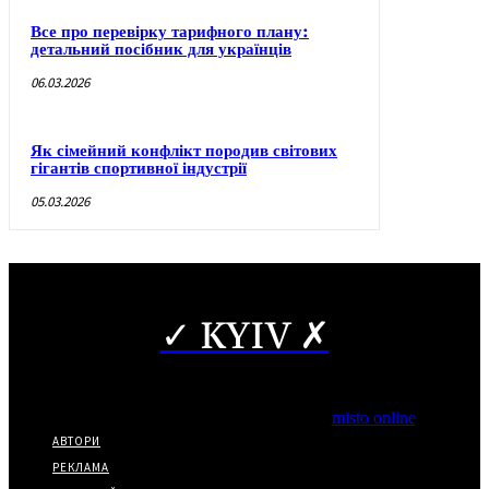
Все про перевірку тарифного плану:
детальний посібник для українців
06.03.2026
Як сімейний конфлікт породив світових
гігантів спортивної індустрії
05.03.2026
✓ KYIV ✗
Copyright © Часткове використання матеріалів дозволено за
наявності гіперпосилання на нас.
*Видання входить до медіа-групи
misto online
АВТОРИ
РЕКЛАМА