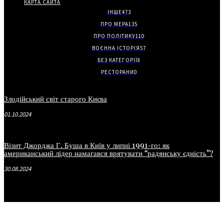
КАРТА САЙТА
ІНШЕ
473
ПРО МЕРА
135
ПРО ПОЛІТИКУ
110
ВОЄННА ІСТОРІЯ
57
БЕЗ КАТЕГОРІЇ
8
РЕСТОРАНИ
0
Злодійський світ старого Києва
01.10.2024
Візит Джорджа Г. Буша в Київ у липні 1991-го: як
американський лідер намагався врятувати “радянську єдність”?
30.08.2024
.
.
.