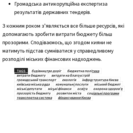
Громадська антикорупційна експертиза
результатів державних тендерів.
З кожним роком з’являється все більше ресурсів, які
допомагають зробити витрати бюджету більш
прозорими. Сподіваємось, що згодом кияни не
матимуть підстав сумніватися у справедливому
розподілі міських фінансових надходжень.
TAGS
будівництво доріг
бюджетна політика
витрати бюджету
витрати на благоустрій
громадський транспорт
екологія
інфраструктура Києва
київська міська рада
комунальні послуги
міський бюджет
міські депутати
міські фінанси
освіта
охорона здоров’я
прозорість бюджету
розвиток міста
соціальні програми
транспортна система
фінансування Києва