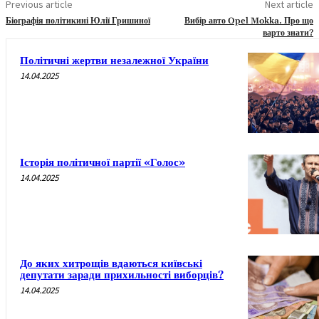
Previous article
Next article
Біографія політикині Юлії Гришиної
Вибір авто Opel Mokka. Про що
варто знати?
Політичні жертви незалежної України
14.04.2025
Історія політичної партії «Голос»
14.04.2025
До яких хитрощів вдаються київські
депутати заради прихильності виборців?
14.04.2025