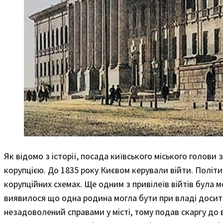
Як відомо з історії, посада київського міського голови
корупцією. До 1835 року Києвом керували війти. Політ
корупційних схемах. Ще одним з привілеїв війтів була м
виявилося що одна родина могла бути при владі досить
незадоволений справами у місті, тому подав скаргу до