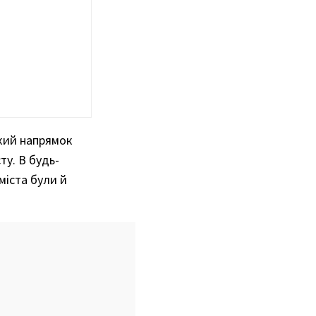
ький напрямок
ту. В будь-
міста були й