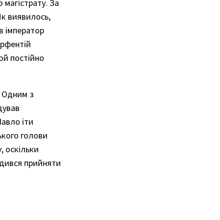
 магістрату. За
Як виявилось,
ів імператор
арфентій
Той постійно
. Одним з
дував
Павло іти
ького голови
, оскільки
годився прийняти