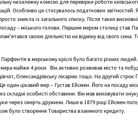
альну незалежну комісію для перевірки роботи київського
націй. Особливо це стосувалось податкових звітностей. 
просто зникла із загального списку. Після таких висновк
посаду – міського голови. Першим мером столиці став П
апам’ятався своєю діяльністю на відміну від свого сина. 
я Парфентія в мерському кріслі було багато різних людей
 мера майже 4 роки. Він активно розвивав місто та побу
івчат, Олександрівську лікарню тощо. На другий строк 
Ще один цікавий мер – Густав Ейсмен. Його на посаду міс
рез складні особисті обставини. Він мав виховувати онуку
 руки через смерть дружини. Лише в 1879 році Ейсмен по
тком було створення Товариства взаємного кредиту.