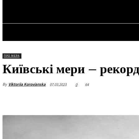
✓ KYIV ✗
Неділя, 9 Серпня, 2026
ГОЛОВ
ПРО МЕРА
Київські мери – рекор
By
Viktoriia Korovianska
07.03.2023
0
64