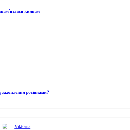
запам’ятався киянам
д захоплення росіянами?