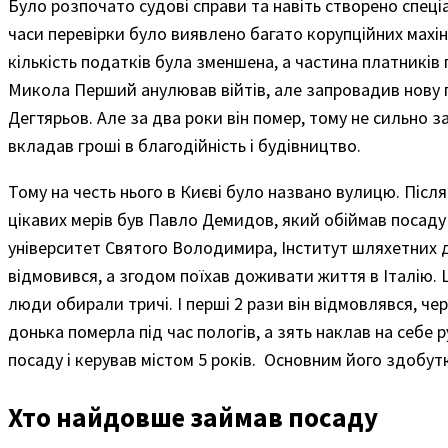
Було розпочато судові справи та навіть створено спеці
часи перевірки було виявлено багато корупційних махі
кількість податків була зменшена, а частина платників 
Микола Перший анулював війтів, але запровадив нову 
Дегтярьов. Але за два роки він помер, тому не сильно з
вкладав гроші в благодійність і будівництво.
Тому на честь нього в Києві було названо вулицю. Післ
цікавих мерів був Павло Демидов, який обіймав посаду
університет Святого Володимира, Інститут шляхетних д
відмовився, а згодом поїхав доживати життя в Італію. 
люди обирали тричі. І перші 2 рази він відмовлявся, че
донька померла під час пологів, а зять наклав на себе
посаду і керував містом 5 років. Основним його здобу
Хто найдовше займав посаду