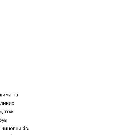
ошима та
еликих
м, тож
був
 чиновників.