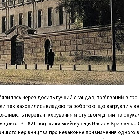
 з’явилась через досить гучний скандал, пов’язаний з гр
ики так захопились владою та роботою, що загрузли у в
ожливість передачі керування місту своїм дітям та онука
 довго. В 1821 році київський купець Василь Кравченко 
 вищого керівництва про незаконне призначення одного з