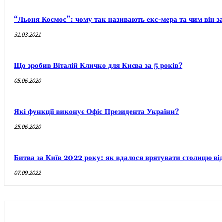
“Льоня Космос”: чому так називають екс-мера та чим він 
31.03.2021
Що зробив Віталій Кличко для Києва за 5 років?
05.06.2020
Які функції виконує Офіс Президента України?
25.06.2020
Битва за Київ 2022 року: як вдалося врятувати столицю ві
07.09.2022