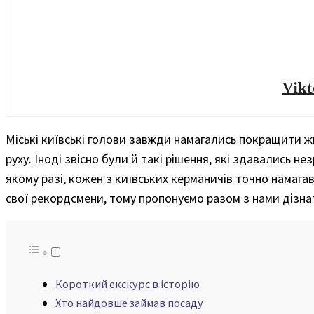
Vikt
Міські київські голови завжди намагались покращити ж
руху. Іноді звісно були й такі рішення, які здавались 
якому разі, кожен з київських керманичів точно намагав
свої рекордсмени, тому пропонуємо разом з нами дізнат
Короткий екскурс в історію
Хто найдовше займав посаду