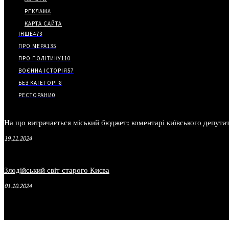
РЕКЛАМА
КАРТА САЙТА
ІНШЕ
473
ПРО МЕРА
135
ПРО ПОЛІТИКУ
110
ВОЄННА ІСТОРІЯ
57
БЕЗ КАТЕГОРІЇ
8
РЕСТОРАНИ
0
На що витрачається міський бюджет: коментарі київського депута
19.11.2024
Злодійський світ старого Києва
01.10.2024
.
.
.