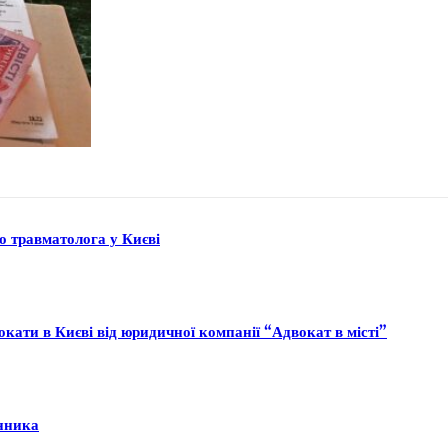
до травматолога у Києві
кати в Києві від юридичної компанії “Адвокат в місті”
інника