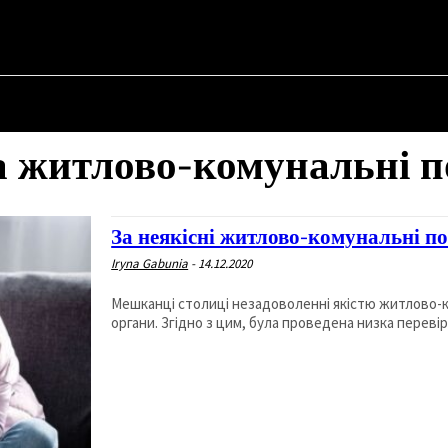
НА
ПРО ПОЛІТИКУ
ПРО МЕРА
ВОЄННА ІСТОРІЯ
за житлово-комунальні п
За неякісні житлово-комунальні п
Iryna Gabunia
-
14.12.2020
Мешканці столиці незадоволенні якістю житлово-ко
органи. Згідно з цим, була проведена низка перевіро