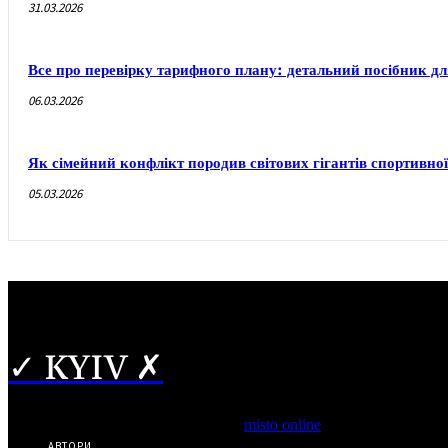
31.03.2026
Все про перевірку тарифного плану: детальний посібник дл
06.03.2026
Як сімейний конфлікт породив світових гігантів спортивної 
05.03.2026
✓ KYIV ✗
Copyright © Часткове використання матеріалів дозволено за ная
*Видання входить до медіа-групи
misto online
АВТОРИ