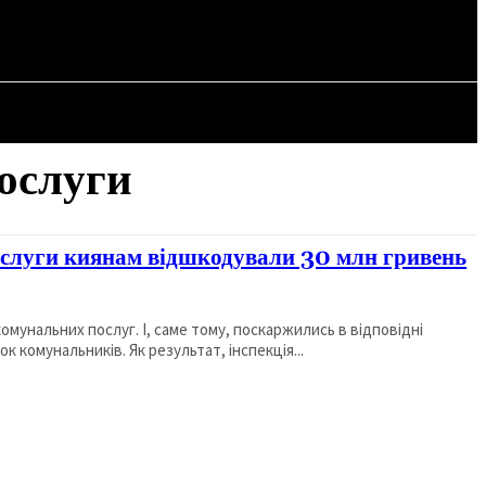
СТАТТІ
ослуги
ослуги киянам відшкодували 30 млн гривень
мунальних послуг. І, саме тому, поскаржились в відповідні
к комунальників. Як результат, інспекція...