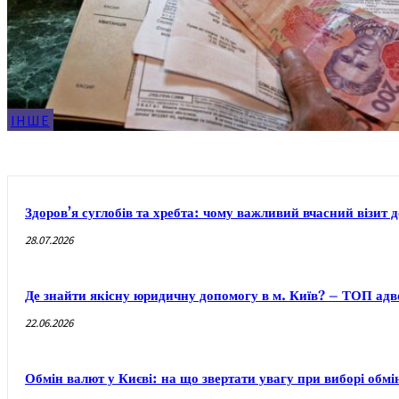
ІНШЕ
Здоров’я суглобів та хребта: чому важливий вчасний візит 
28.07.2026
Де знайти якісну юридичну допомогу в м. Київ? – ТОП адво
22.06.2026
Обмін валют у Києві: на що звертати увагу при виборі обм