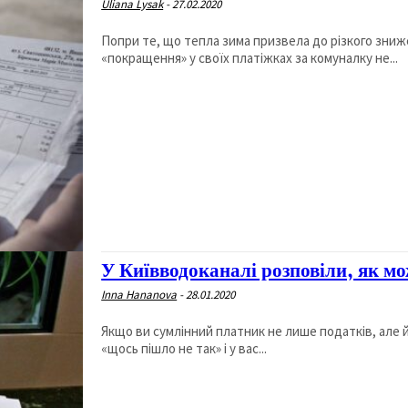
Uliana Lysak
-
27.02.2020
Попри те, що тепла зима призвела до різкого знижен
«покращення» у своїх платіжках за комуналку не...
У Київводоканалі розповіли, як м
Inna Hananova
-
28.01.2020
Якщо ви сумлінний платник не лише податків, але 
«щось пішло не так» і у вас...