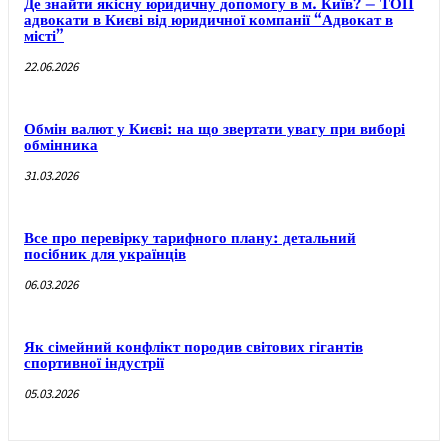
Де знайти якісну юридичну допомогу в м. Київ? – ТОП
адвокати в Києві від юридичної компанії “Адвокат в
місті”
22.06.2026
Обмін валют у Києві: на що звертати увагу при виборі
обмінника
31.03.2026
Все про перевірку тарифного плану: детальний
посібник для українців
06.03.2026
Як сімейний конфлікт породив світових гігантів
спортивної індустрії
05.03.2026