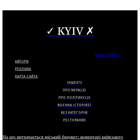
✓ KYIV ✗
Copyright © Часткове використання матеріалів дозволено за
наявності гіперпосилання на нас.
*Видання входить до медіа-групи
misto online
АВТОРИ
РЕКЛАМА
КАРТА САЙТА
ІНШЕ
473
ПРО МЕРА
135
ПРО ПОЛІТИКУ
110
ВОЄННА ІСТОРІЯ
57
БЕЗ КАТЕГОРІЇ
8
РЕСТОРАНИ
0
На що витрачається міський бюджет: коментарі київського