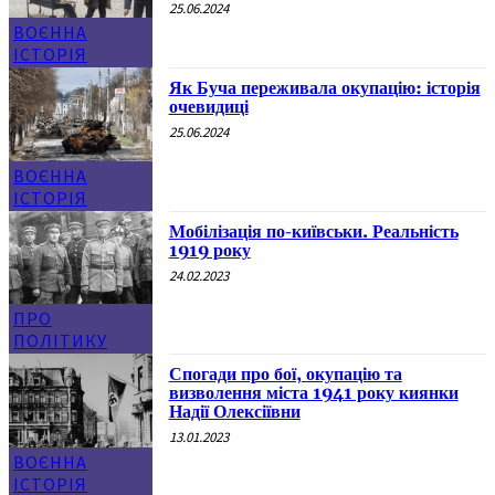
25.06.2024
ВОЄННА
ІСТОРІЯ
Як Буча переживала окупацію: історія
очевидиці
25.06.2024
ВОЄННА
ІСТОРІЯ
Мобілізація по-київськи. Реальність
1919 року
24.02.2023
ПРО
ПОЛІТИКУ
Спогади про бої, окупацію та
визволення міста 1941 року киянки
Надії Олексіївни
13.01.2023
ВОЄННА
ІСТОРІЯ