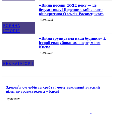
«Війна восени 2022 року — це
безумство». Щоденник київського
кінокритика Олексія Росовецького
13.01.2023
ВОЄННА
ІСТОРІЯ
«Війна зруйнувала наші будинки» 4
історії евакуйованих з передмістя
Києва
13.04.2022
БЕЗ КАТЕГОРІЇ
Здоров’я суглобів та хребта: чому важливий вчасний
візит до травматолога у Києві
28.07.2026