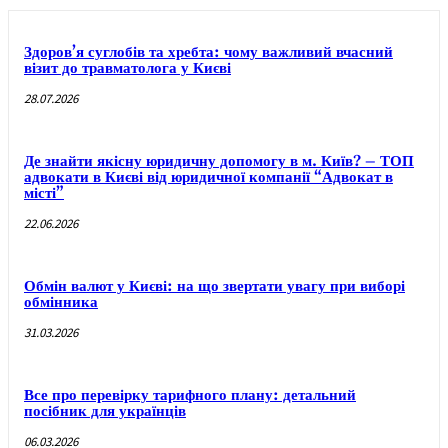
Здоров’я суглобів та хребта: чому важливий вчасний
візит до травматолога у Києві
28.07.2026
Де знайти якісну юридичну допомогу в м. Київ? – ТОП
адвокати в Києві від юридичної компанії “Адвокат в
місті”
22.06.2026
Обмін валют у Києві: на що звертати увагу при виборі
обмінника
31.03.2026
Все про перевірку тарифного плану: детальний
посібник для українців
06.03.2026