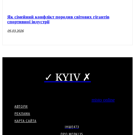
Як сімейний конфлікт породив світових гігантів
спортивної індустрії
05.03.2026
✓ KYIV ✗
Copyright © Часткове використання матеріалів дозволено за
наявності гіперпосилання на нас.
*Видання входить до медіа-групи
misto online
АВТОРИ
РЕКЛАМА
КАРТА САЙТА
ІНШЕ
473
ПРО МЕРА
135