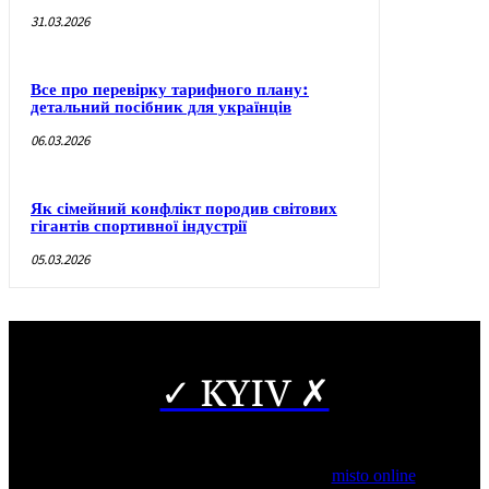
31.03.2026
Все про перевірку тарифного плану:
детальний посібник для українців
06.03.2026
Як сімейний конфлікт породив світових
гігантів спортивної індустрії
05.03.2026
✓ KYIV ✗
Copyright © Часткове використання матеріалів дозволено за
наявності гіперпосилання на нас.
*Видання входить до медіа-групи
misto online