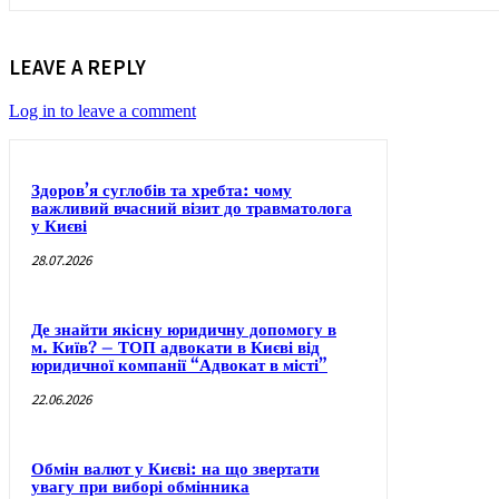
LEAVE A REPLY
Log in to leave a comment
Здоров’я суглобів та хребта: чому
важливий вчасний візит до травматолога
у Києві
28.07.2026
Де знайти якісну юридичну допомогу в
м. Київ? – ТОП адвокати в Києві від
юридичної компанії “Адвокат в місті”
22.06.2026
Обмін валют у Києві: на що звертати
увагу при виборі обмінника