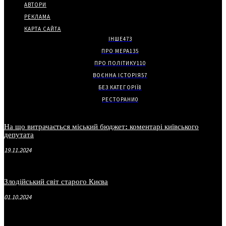
АВТОРИ
РЕКЛАМА
КАРТА САЙТА
ІНШЕ
473
ПРО МЕРА
135
ПРО ПОЛІТИКУ
110
ВОЄННА ІСТОРІЯ
57
БЕЗ КАТЕГОРІЇ
8
РЕСТОРАНИ
0
На що витрачається міський бюджет: коментарі київського
депутата
19.11.2024
Злодійський світ старого Києва
01.10.2024