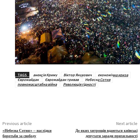
TAGS
анексія Криму
Віктор Янукович
економічна криза
Євромайдан
Євромайдан тривав
Небесна Сотня
повномасштабна війна
Революція гідності
Previous article
Next article
«Небесна Сотня» – наслідки
До яких хитрощів вдаються київські
боротьби за свободу
депутати заради прихильності