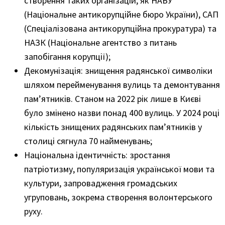
створення таких організацій, як НАБУ
(Національне антикорупційне бюро України), САП
(Спеціалізована антикорупційна прокуратура) та
НАЗК (Національне агентство з питань
запобігання корупції);
Декомунізація: знищення радянської символіки
шляхом перейменування вулиць та демонтування
пам’ятників. Станом на 2022 рік лише в Києві
було змінено назви понад 400 вулиць. У 2024 році
кількість знищених радянських пам’ятників у
столиці сягнула 70 найменувань;
Національна ідентичність: зростання
патріотизму, популяризація української мови та
культури, запровадження громадських
угруповань, зокрема створення волонтерського
руху.