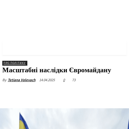
✓ KYIV ✗
ПРО ПОЛІТИКУ
Масштабні наслідки Євромайдану
14.04.2025
0
73
By
Tetiana Volevach