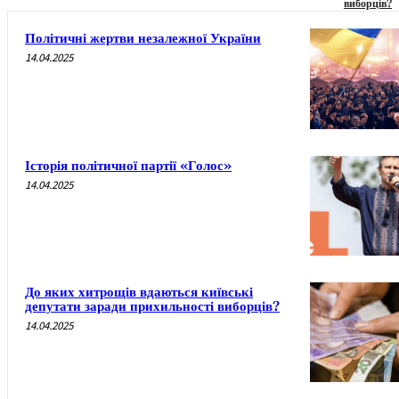
виборців?
Політичні жертви незалежної України
14.04.2025
Історія політичної партії «Голос»
14.04.2025
До яких хитрощів вдаються київські
депутати заради прихильності виборців?
14.04.2025