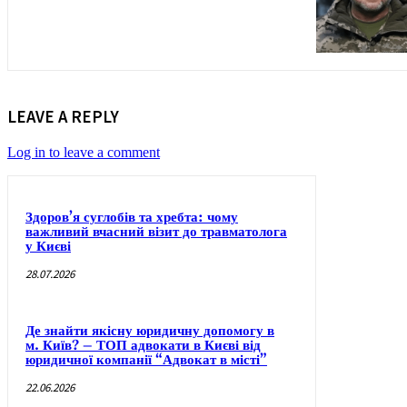
LEAVE A REPLY
Log in to leave a comment
Здоров’я суглобів та хребта: чому
важливий вчасний візит до травматолога
у Києві
28.07.2026
Де знайти якісну юридичну допомогу в
м. Київ? – ТОП адвокати в Києві від
юридичної компанії “Адвокат в місті”
22.06.2026