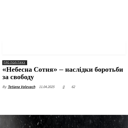
✓ KYIV ✗
ПРО ПОЛІТИКУ
«Небесна Сотня» – наслідки боротьби
за свободу
11.04.2025
0
62
By
Tetiana Volevach