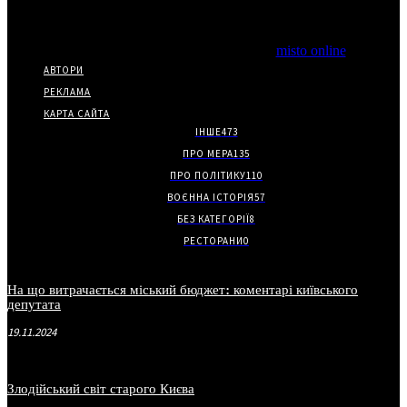
Copyright © Часткове використання матеріалів дозволено за
наявності гіперпосилання на нас.
*Видання входить до медіа-групи
misto online
АВТОРИ
РЕКЛАМА
КАРТА САЙТА
ІНШЕ
473
ПРО МЕРА
135
ПРО ПОЛІТИКУ
110
ВОЄННА ІСТОРІЯ
57
БЕЗ КАТЕГОРІЇ
8
РЕСТОРАНИ
0
На що витрачається міський бюджет: коментарі київського
депутата
19.11.2024
Злодійський світ старого Києва