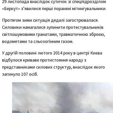
29 листопада внаслідок сутичок зі спецпідрозділом
«Беркут» з’явилися перші поранені мітингувальники.
Протягом зими ситуація дедалі загострювалася.
Силовики намагалися зупинити протестувальників
світлошумовими гранатами, травматичною зброєю,
водометами та сльозогінним газом.
У другій половині лютого 2014 року в центрі Києва
відбулося криваве протистояння народу з
представниками силових структур, внаслідок якого
загинуло 107 осіб.