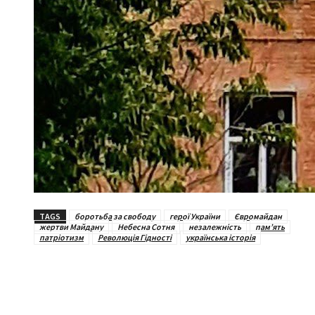
TAGS
боротьба за свободу
герої України
Євромайдан
жертви Майдану
Небесна Сотня
незалежність
пам’ять
патріотизм
Революція Гідності
українська історія