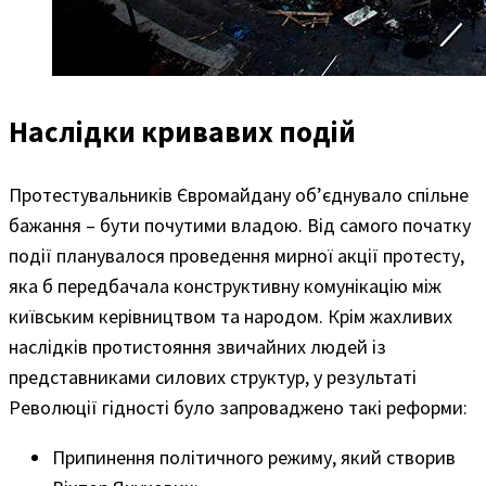
Наслідки кривавих подій
Протестувальників Євромайдану об’єднувало спільне
бажання – бути почутими владою. Від самого початку
події планувалося проведення мирної акції протесту,
яка б передбачала конструктивну комунікацію між
київським керівництвом та народом. Крім жахливих
наслідків протистояння звичайних людей із
представниками силових структур, у результаті
Революції гідності було запроваджено такі реформи:
Припинення політичного режиму, який створив