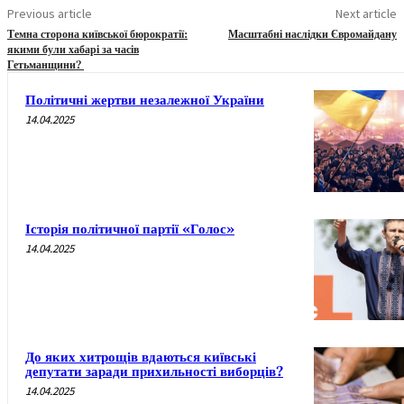
Previous article
Next article
Темна сторона київської бюрократії:
Масштабні наслідки Євромайдану
якими були хабарі за часів
Гетьманщини?
Політичні жертви незалежної України
14.04.2025
Історія політичної партії «Голос»
14.04.2025
До яких хитрощів вдаються київські
депутати заради прихильності виборців?
14.04.2025