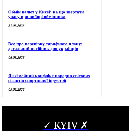
Обмін валют у Києві: на що звертати
увагу при виборі обмінника
31.03.2026
Все про перевірку тарифного плану:
детальний посібник для українців
06.03.2026
Як сімейний конфлікт породив світових
гігантів спортивної індустрії
05.03.2026
✓ KYIV ✗