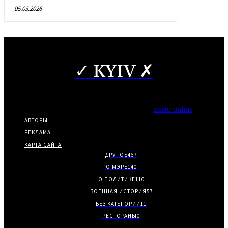
05.03.2026
✓ KYIV ✗
Copyright © Частичное использование материалов разрешено
при наличии гиперссылки на нас.
*Издание входит в медиа-группу
misto online
АВТОРЫ
РЕКЛАМА
КАРТА САЙТА
ДРУГОЕ
467
О МЭРЕ
140
О ПОЛИТИКЕ
110
ВОЕННАЯ ИСТОРИЯ
57
БЕЗ КАТЕГОРИИ
11
РЕСТОРАНЫ
0