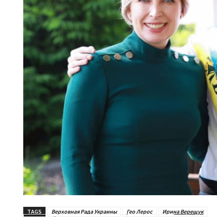
TAGS
Верховная Рада Украины
Гео Лерос
Ирина Верещук