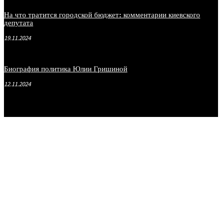
На что тратится городской бюджет: комментарии киевского
депутата
19.11.2024
Биография политика Юлии Гришиной
12.11.2024
.
.
.