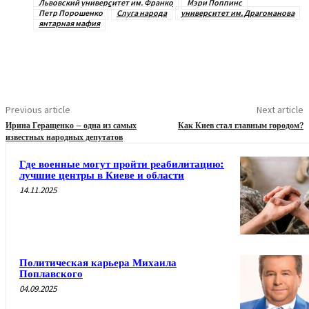
Львовский университет им. Франко
Мэри Поппинс
Петр Порошенко
Слуга народа
университет им. Драгоманова
янтарная мафия
Previous article
Next article
Ирина Геращенко – одна из самых
Как Киев стал главным городом?
известных народных депутатов
Где военные могут пройти реабилитацию:
лучшие центры в Киеве и области
14.11.2025
Политическая карьера Михаила
Поплавского
04.09.2025