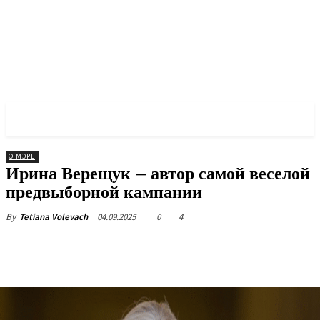
✓ KYIV ✗
О МЭРЕ
Ирина Верещук – автор самой веселой
предвыборной кампании
04.09.2025
0
4
By
Tetiana Volevach