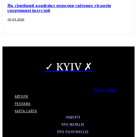
Як сімейний конфлікт породив світових гігантів
спортивної індустрії
05.03.2026
✓ KYIV ✗
Copyright © Часткове використання матеріалів дозволено за
наявності гіперпосилання на нас.
*Видання входить до медіа-групи
misto online
АВТОРИ
РЕКЛАМА
КАРТА САЙТА
ІНШЕ
473
ПРО МЕРА
135
ПРО ПОЛІТИКУ
110