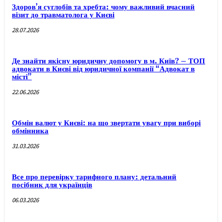
Здоров’я суглобів та хребта: чому важливий вчасний
візит до травматолога у Києві
28.07.2026
Де знайти якісну юридичну допомогу в м. Київ? – ТОП
адвокати в Києві від юридичної компанії “Адвокат в
місті”
22.06.2026
Обмін валют у Києві: на що звертати увагу при виборі
обмінника
31.03.2026
Все про перевірку тарифного плану: детальний
посібник для українців
06.03.2026