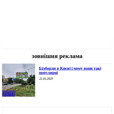
✓ KYIV ✗
зовнішня реклама
Білборди в Києві і чому вони такі
популярні
21.01.2025
ІНШЕ