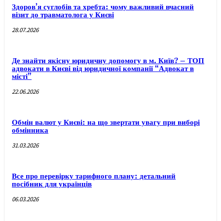
Здоров’я суглобів та хребта: чому важливий вчасний
візит до травматолога у Києві
28.07.2026
Де знайти якісну юридичну допомогу в м. Київ? – ТОП
адвокати в Києві від юридичної компанії “Адвокат в
місті”
22.06.2026
Обмін валют у Києві: на що звертати увагу при виборі
обмінника
31.03.2026
Все про перевірку тарифного плану: детальний
посібник для українців
06.03.2026