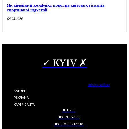
Як сімейний конфлікт породив світових гігантів
спортивної індустрії
05.03.2026
✓ KYIV ✗
Copyright © Часткове використання матеріалів дозволено за
наявності гіперпосилання на нас.
*Видання входить до медіа-групи
misto online
АВТОРИ
РЕКЛАМА
КАРТА САЙТА
ІНШЕ
473
ПРО МЕРА
135
ПРО ПОЛІТИКУ
110