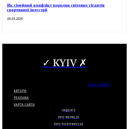
Як сімейний конфлікт породив світових гігантів
спортивної індустрії
05.03.2026
✓ KYIV ✗
Copyright © Часткове використання матеріалів дозволено за
наявності гіперпосилання на нас.
*Видання входить до медіа-групи
misto online
АВТОРИ
РЕКЛАМА
КАРТА САЙТА
ІНШЕ
473
ПРО МЕРА
135
ПРО ПОЛІТИКУ
110