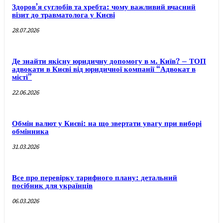
Здоров’я суглобів та хребта: чому важливий вчасний
візит до травматолога у Києві
28.07.2026
Де знайти якісну юридичну допомогу в м. Київ? – ТОП
адвокати в Києві від юридичної компанії “Адвокат в
місті”
22.06.2026
Обмін валют у Києві: на що звертати увагу при виборі
обмінника
31.03.2026
Все про перевірку тарифного плану: детальний
посібник для українців
06.03.2026