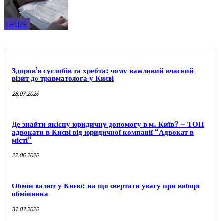
ІНШЕ
Здоров’я суглобів та хребта: чому важливий вчасний
візит до травматолога у Києві
28.07.2026
Де знайти якісну юридичну допомогу в м. Київ? – ТОП
адвокати в Києві від юридичної компанії “Адвокат в
місті”
22.06.2026
Обмін валют у Києві: на що звертати увагу при виборі
обмінника
31.03.2026