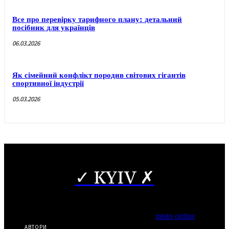
Все про перевірку тарифного плану: детальний
посібник для українців
06.03.2026
Як сімейний конфлікт породив світових гігантів
спортивної індустрії
05.03.2026
✓ KYIV ✗
Copyright © Часткове використання матеріалів дозволено за
наявності гіперпосилання на нас.
*Видання входить до медіа-групи
misto online
АВТОРИ