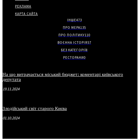
РЕКЛАМА
КАРТА САЙТА
ІНШЕ
473
ПРО МЕРА
135
ПРО ПОЛІТИКУ
110
ВОЄННА ІСТОРІЯ
57
БЕЗ КАТЕГОРІЇ
8
РЕСТОРАНИ
0
На що витрачається міський бюджет: коментарі київського
депутата
19.11.2024
Злодійський світ старого Києва
01.10.2024