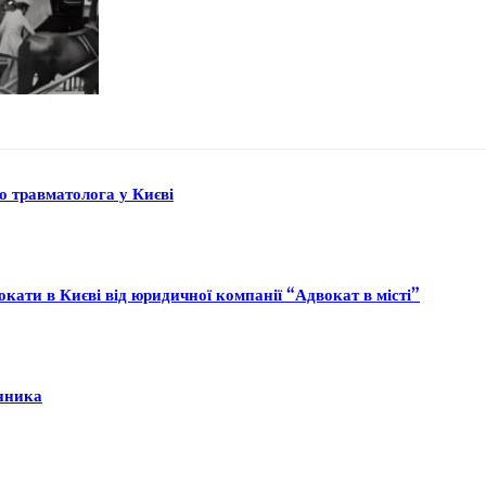
до травматолога у Києві
кати в Києві від юридичної компанії “Адвокат в місті”
інника