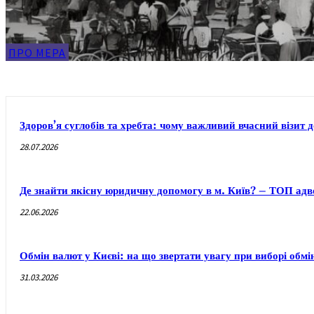
ПРО МЕРА
Здоров’я суглобів та хребта: чому важливий вчасний візит 
28.07.2026
Де знайти якісну юридичну допомогу в м. Київ? – ТОП адво
22.06.2026
Обмін валют у Києві: на що звертати увагу при виборі обм
31.03.2026