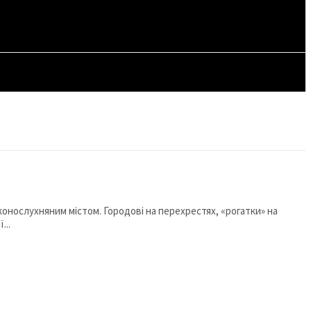
СТАТТІ
аконослухняним містом. Городові на перехрестях, «рогатки» на
...