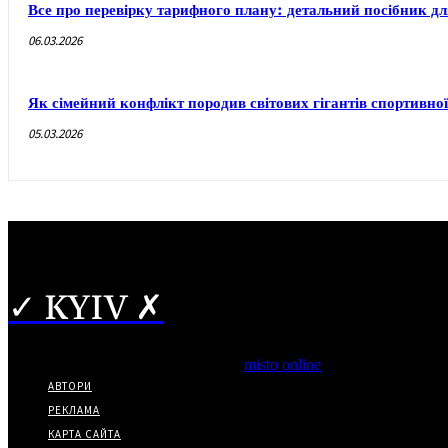
Все про перевірку тарифного плану: детальний посібник дл
06.03.2026
Як сімейний конфлікт породив світових гігантів спортивної 
05.03.2026
✓ KYIV ✗
Copyright © Часткове використання матеріалів дозволено за ная
*Видання входить до медіа-групи
misto online
АВТОРИ
РЕКЛАМА
КАРТА САЙТА