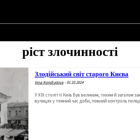
НА
ПРО ПОЛІТИКУ
ПРО МЕРА
ВОЄННА ІСТОРІЯ
ріст злочинності
Злодійський світ старого Києва
Inna Kondratova
-
01.10.2024
У ХІХ столітті Київ був великим, тихим й загалом з
вулицях у темний час доби, повний контроль поліції