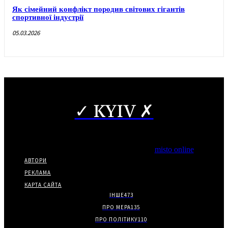
Як сімейний конфлікт породив світових гігантів
спортивної індустрії
05.03.2026
✓ KYIV ✗
Copyright © Часткове використання матеріалів дозволено за
наявності гіперпосилання на нас.
*Видання входить до медіа-групи
misto online
АВТОРИ
РЕКЛАМА
КАРТА САЙТА
ІНШЕ
473
ПРО МЕРА
135
ПРО ПОЛІТИКУ
110