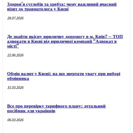
Здоров’я суглобів та хребта: чому важливий вчасний
візит до травматолога у Києві
28.07.2026
Де знайти якісну юридичну допомогу в м. Київ? – ТОП
адвокати в Києві від юридичної компанії “Адвокат в
місті”
22.06.2026
Обмін валют у Києві: на що звертати увагу при виборі
обмінника
31.03.2026
Все про перевірку тарифного плану: детальний
посібник для українців
06.03.2026