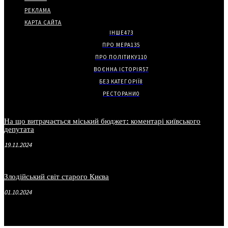
РЕКЛАМА
КАРТА САЙТА
ІНШЕ
473
ПРО МЕРА
135
ПРО ПОЛІТИКУ
110
ВОЄННА ІСТОРІЯ
57
БЕЗ КАТЕГОРІЇ
8
РЕСТОРАНИ
0
На що витрачається міський бюджет: коментарі київського
депутата
19.11.2024
Злодійський світ старого Києва
01.10.2024