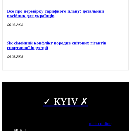
Все про перевірку тарифного плану: детальний
посібник для українців
06.03.2026
Як сімейний конфлікт породив світових гігантів
спортивної індустрії
05.03.2026
✓ KYIV ✗
Copyright © Часткове використання матеріалів дозволено за
наявності гіперпосилання на нас.
*Видання входить до медіа-групи
misto online
АВТОРИ