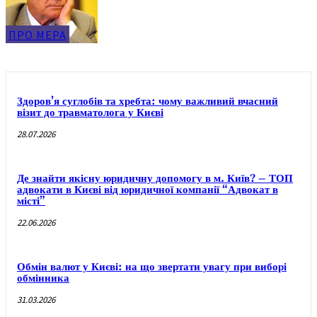
ПРО МЕРА
Здоров’я суглобів та хребта: чому важливий вчасний
візит до травматолога у Києві
28.07.2026
Де знайти якісну юридичну допомогу в м. Київ? – ТОП
адвокати в Києві від юридичної компанії “Адвокат в
місті”
22.06.2026
Обмін валют у Києві: на що звертати увагу при виборі
обмінника
31.03.2026