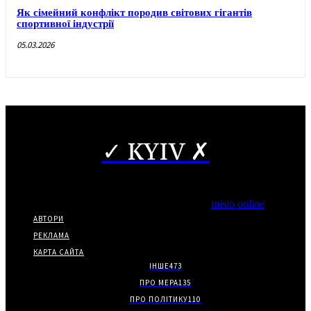
Як сімейний конфлікт породив світових гігантів
спортивної індустрії
05.03.2026
✓ KYIV ✗
Copyright © Часткове використання матеріалів дозволено за
наявності гіперпосилання на нас.
*Видання входить до медіа-групи
misto online
АВТОРИ
РЕКЛАМА
КАРТА САЙТА
ІНШЕ
473
ПРО МЕРА
135
ПРО ПОЛІТИКУ
110