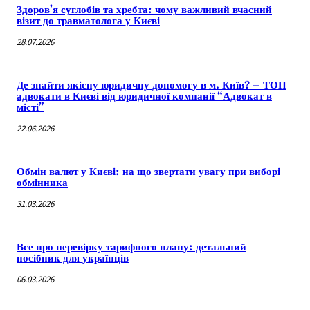
Здоров’я суглобів та хребта: чому важливий вчасний
візит до травматолога у Києві
28.07.2026
Де знайти якісну юридичну допомогу в м. Київ? – ТОП
адвокати в Києві від юридичної компанії “Адвокат в
місті”
22.06.2026
Обмін валют у Києві: на що звертати увагу при виборі
обмінника
31.03.2026
Все про перевірку тарифного плану: детальний
посібник для українців
06.03.2026