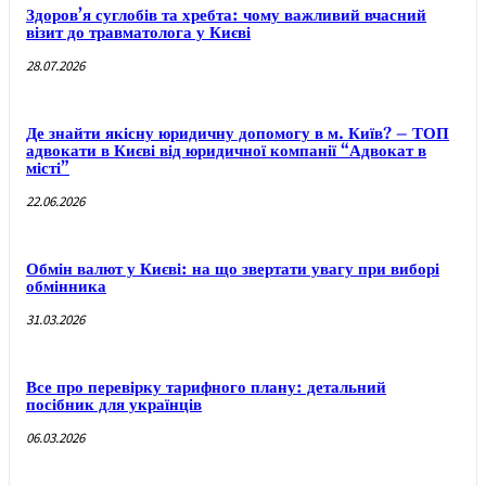
Здоров’я суглобів та хребта: чому важливий вчасний
візит до травматолога у Києві
28.07.2026
Де знайти якісну юридичну допомогу в м. Київ? – ТОП
адвокати в Києві від юридичної компанії “Адвокат в
місті”
22.06.2026
Обмін валют у Києві: на що звертати увагу при виборі
обмінника
31.03.2026
Все про перевірку тарифного плану: детальний
посібник для українців
06.03.2026