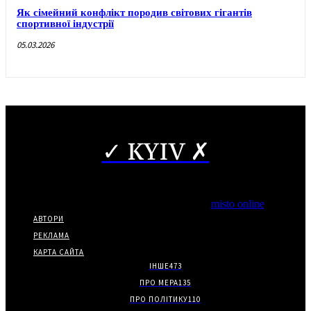
Як сімейний конфлікт породив світових гігантів
спортивної індустрії
05.03.2026
✓ KYIV ✗
Copyright © Часткове використання матеріалів дозволено за
наявності гіперпосилання на нас.
*Видання входить до медіа-групи
misto online
АВТОРИ
РЕКЛАМА
КАРТА САЙТА
ІНШЕ
473
ПРО МЕРА
135
ПРО ПОЛІТИКУ
110