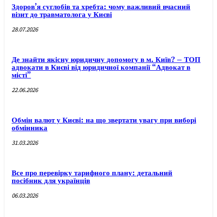
Здоров’я суглобів та хребта: чому важливий вчасний
візит до травматолога у Києві
28.07.2026
Де знайти якісну юридичну допомогу в м. Київ? – ТОП
адвокати в Києві від юридичної компанії “Адвокат в
місті”
22.06.2026
Обмін валют у Києві: на що звертати увагу при виборі
обмінника
31.03.2026
Все про перевірку тарифного плану: детальний
посібник для українців
06.03.2026