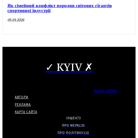
Як сімейний конфлікт породив світових гігантів
спортивної індустрії
05.03.2026
✓ KYIV ✗
Copyright © Часткове використання матеріалів дозволено за
наявності гіперпосилання на нас.
*Видання входить до медіа-групи
misto online
АВТОРИ
РЕКЛАМА
КАРТА САЙТА
ІНШЕ
473
ПРО МЕРА
135
ПРО ПОЛІТИКУ
110