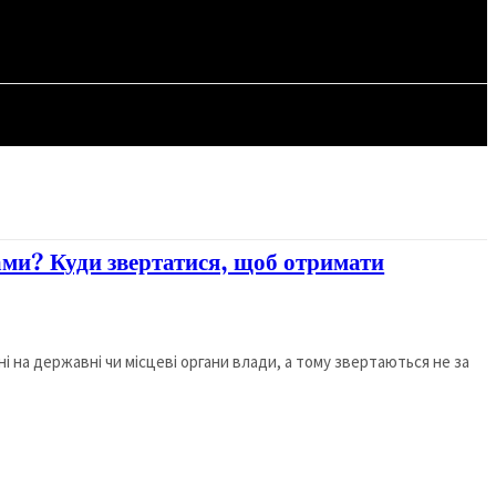
СТАТТІ
ми? Куди звертатися, щоб отримати
і на державні чи місцеві органи влади, а тому звертаються не за