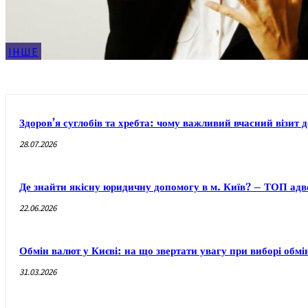
ІНШЕ
Здоров’я суглобів та хребта: чому важливий вчасний візит 
28.07.2026
Де знайти якісну юридичну допомогу в м. Київ? – ТОП адво
22.06.2026
Обмін валют у Києві: на що звертати увагу при виборі обм
31.03.2026