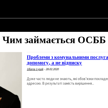
НА
ПРО ПОЛІТИКУ
ПРО МЕРА
ВОЄННА ІСТОРІЯ
Чим займається ОСББ
Проблеми з комунальними послуга
допомогу, а не відписку
Uliana Lysak
-
28.02.2020
Дуже часто люди не знають, які обов’язки покладен
адресою. В результаті замість вирішення...