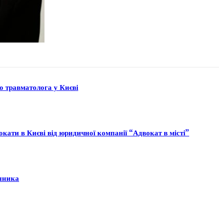
до травматолога у Києві
кати в Києві від юридичної компанії “Адвокат в місті”
інника