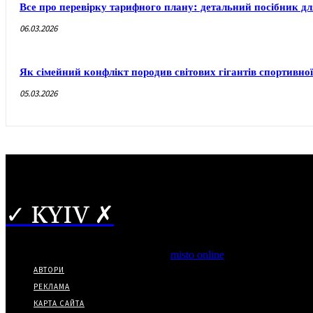
Все про перевірку тарифного плану: детальний посібник дл
06.03.2026
Як сімейний конфлікт породив світових гігантів спортивної 
05.03.2026
✓ KYIV ✗
Copyright © Часткове використання матеріалів дозволено за ная
*Видання входить до медіа-групи
misto online
АВТОРИ
РЕКЛАМА
КАРТА САЙТА