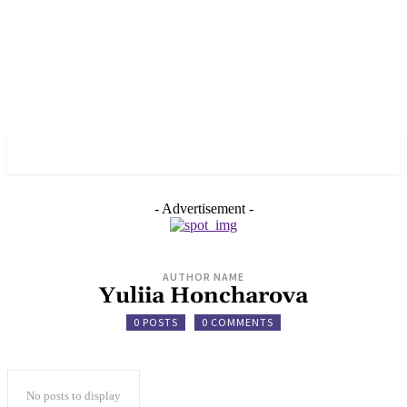
✓ KYIV ✗
- Advertisement -
AUTHOR NAME
Yuliia Honcharova
0 POSTS
0 COMMENTS
No posts to display