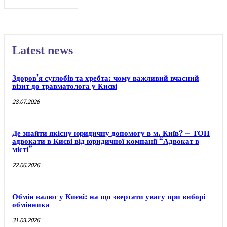
Latest news
Здоров’я суглобів та хребта: чому важливий вчасний
візит до травматолога у Києві
28.07.2026
Де знайти якісну юридичну допомогу в м. Київ? – ТОП
адвокати в Києві від юридичної компанії “Адвокат в
місті”
22.06.2026
Обмін валют у Києві: на що звертати увагу при виборі
обмінника
31.03.2026