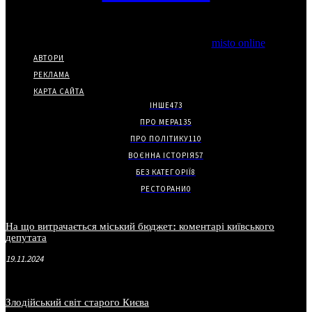
Copyright © Часткове використання матеріалів дозволено за
наявності гіперпосилання на нас.
*Видання входить до медіа-групи
misto online
АВТОРИ
РЕКЛАМА
КАРТА САЙТА
ІНШЕ
473
ПРО МЕРА
135
ПРО ПОЛІТИКУ
110
ВОЄННА ІСТОРІЯ
57
БЕЗ КАТЕГОРІЇ
8
РЕСТОРАНИ
0
На що витрачається міський бюджет: коментарі київського
депутата
19.11.2024
Злодійський світ старого Києва