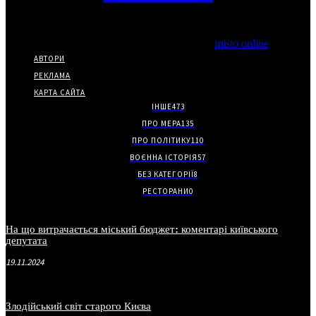
Copyright © Часткове використання матеріалів дозволено за
наявності гіперпосилання на нас.
*Видання входить до медіа-групи
misto online
АВТОРИ
РЕКЛАМА
КАРТА САЙТА
ІНШЕ
473
ПРО МЕРА
135
ПРО ПОЛІТИКУ
110
ВОЄННА ІСТОРІЯ
57
БЕЗ КАТЕГОРІЇ
8
РЕСТОРАНИ
0
На що витрачається міський бюджет: коментарі київського
депутата
19.11.2024
Злодійський світ старого Києва