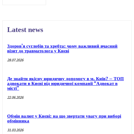
Latest news
Здоров’я суглобів та хребта: чому важливий вчасний
візит до травматолога у Києві
28.07.2026
Де знайти якісну юридичну допомогу в м. Київ? – ТОП
адвокати в Києві від юридичної компанії “Адвокат в
місті”
22.06.2026
Обмін валют у Києві: на що звертати увагу при виборі
обмінника
31.03.2026