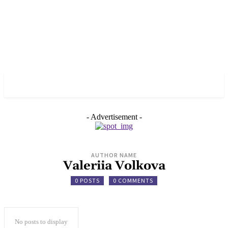
✓ KYIV ✗
- Advertisement -
AUTHOR NAME
Valeriia Volkova
0 POSTS
0 COMMENTS
No posts to display