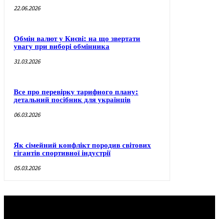
22.06.2026
Обмін валют у Києві: на що звертати
увагу при виборі обмінника
31.03.2026
Все про перевірку тарифного плану:
детальний посібник для українців
06.03.2026
Як сімейний конфлікт породив світових
гігантів спортивної індустрії
05.03.2026