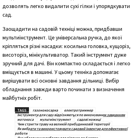
дозволять легко видалити сухі гілки і упорядкувати
сад.
Заощадити на садовій техніці можна, придбавши
мультиінструмент. Це універсальна ручка, до якої
кріпляться різні насадки: косильна головка, кущоріз,
висоторіз, мінікультиватор. Такий інструмент дуже
зручний для дачі. Він компактно складається і легко
вміщується в машині. У цьому техніка допомагає
вирішувати всі основні завдання дільниці. Вибір
обладнання завжди варто починати з визначення
майбутніх робіт.
TAGS
газонокосарка
електротриммер
Інструменти для саду відрізняються по виконуваним завданням
мотокоса
мультиінструмент
садові ножиці
Чим стригти траву на великій прибудинковій території
Як вибрати та використовувати садовий інвентар для ефективної
роботи
Яке обладнання вибрати для ділянки до 6 соток