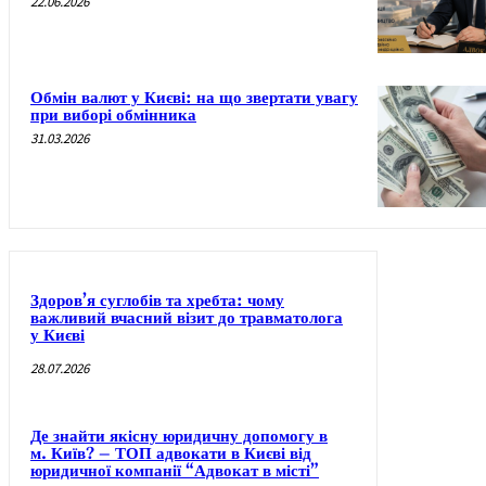
22.06.2026
Обмін валют у Києві: на що звертати увагу
при виборі обмінника
31.03.2026
Здоров’я суглобів та хребта: чому
важливий вчасний візит до травматолога
у Києві
28.07.2026
Де знайти якісну юридичну допомогу в
м. Київ? – ТОП адвокати в Києві від
юридичної компанії “Адвокат в місті”