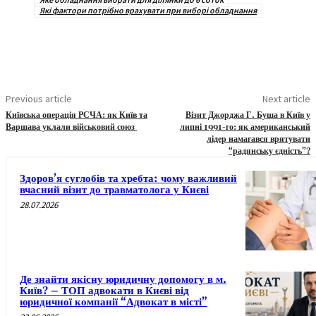
Які фактори потрібно врахувати при виборі обладнання
Previous article
Next article
Київська операція РСЧА: як Київ та
Візит Джорджа Г. Буша в Київ у
Варшава уклали військовий союз
липні 1991-го: як американський
лідер намагався врятувати
“радянську єдність”?
Здоров’я суглобів та хребта: чому важливий
вчасний візит до травматолога у Києві
28.07.2026
Де знайти якісну юридичну допомогу в м.
Київ? – ТОП адвокати в Києві від
юридичної компанії “Адвокат в місті”