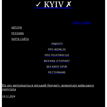
✓ KYIV ✗
Copyright © Часткове використання матеріалів дозволено за
наявності гіперпосилання на нас.
*Видання входить до медіа-групи
misto online
АВТОРИ
РЕКЛАМА
КАРТА САЙТА
ІНШЕ
473
ПРО МЕРА
135
ПРО ПОЛІТИКУ
110
ВОЄННА ІСТОРІЯ
57
БЕЗ КАТЕГОРІЇ
8
РЕСТОРАНИ
0
На що витрачається міський бюджет: коментарі київського
депутата
19.11.2024