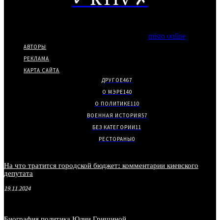
✓ KYIV ✗
Copyright © Частичное использование материалов разрешено
при наличии гиперссылки на нас.
*Издание входит в медиа-группу
misto online
АВТОРЫ
РЕКЛАМА
КАРТА САЙТА
ДРУГОЕ
467
О МЭРЕ
140
О ПОЛИТИКЕ
110
ВОЕННАЯ ИСТОРИЯ
57
БЕЗ КАТЕГОРИИ
11
РЕСТОРАНЫ
0
На что тратится городской бюджет: комментарии киевского
депутата
19.11.2024
Биография политика Юлии Гришиной