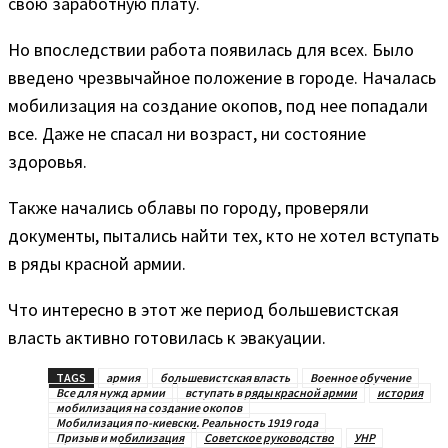
свою заработную плату.
Но впоследствии работа появилась для всех. Было
введено чрезвычайное положение в городе. Началась
мобилизация на создание окопов, под нее попадали
все. Даже не спасал ни возраст, ни состояние
здоровья.
Также начались облавы по городу, проверяли
документы, пытались найти тех, кто не хотел вступать
в ряды красной армии.
Что интересно в этот же период большевистская
власть активно готовилась к эвакуации.
TAGS
армия
большевистская власть
Военное обучение
Все для нужд армии
вступать в ряды красной армии
история
мобилизация на создание окопов
Мобилизация по-киевски. Реальность 1919 года
Призыв и мобилизация
Советское руководство
УНР