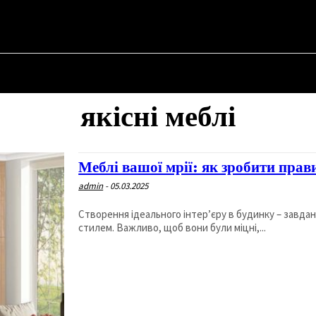
НА
ПРО ПОЛІТИКУ
ПРО МЕРА
ВОЄННА ІСТОРІЯ
якісні меблі
Меблі вашої мрії: як зробити пра
admin
-
05.03.2025
Створення ідеального інтер’єру в будинку – завданн
стилем. Важливо, щоб вони були міцні,...