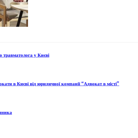
до травматолога у Києві
кати в Києві від юридичної компанії “Адвокат в місті”
інника