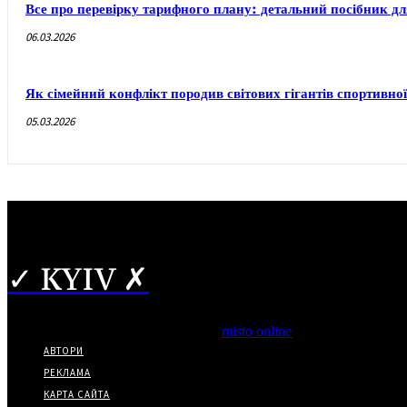
Все про перевірку тарифного плану: детальний посібник дл
06.03.2026
Як сімейний конфлікт породив світових гігантів спортивної 
05.03.2026
✓ KYIV ✗
Copyright © Часткове використання матеріалів дозволено за ная
*Видання входить до медіа-групи
misto online
АВТОРИ
РЕКЛАМА
КАРТА САЙТА