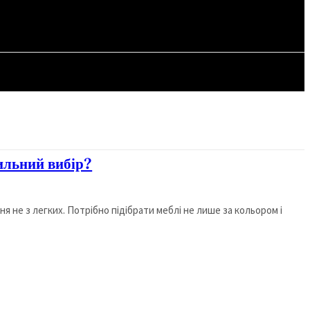
СТАТТІ
вильний вибір?
я не з легких. Потрібно підібрати меблі не лише за кольором і