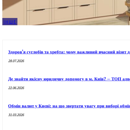
ІНШЕ
Здоров’я суглобів та хребта: чому важливий вчасний візит 
28.07.2026
Де знайти якісну юридичну допомогу в м. Київ? – ТОП адво
22.06.2026
Обмін валют у Києві: на що звертати увагу при виборі обм
31.03.2026