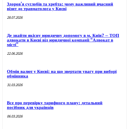
Здоров’я суглобів та хребта: чому важливий вчасний
візит до травматолога у Києві
28.07.2026
Де знайти якісну юридичну допомогу в м. Київ? – ТОП
адвокати в Києві від юридичної компанії “Адвокат в
місті”
22.06.2026
Обмін валют у Києві: на що звертати увагу при виборі
обмінника
31.03.2026
Все про перевірку тарифного плану: детальний
посібник для українців
06.03.2026