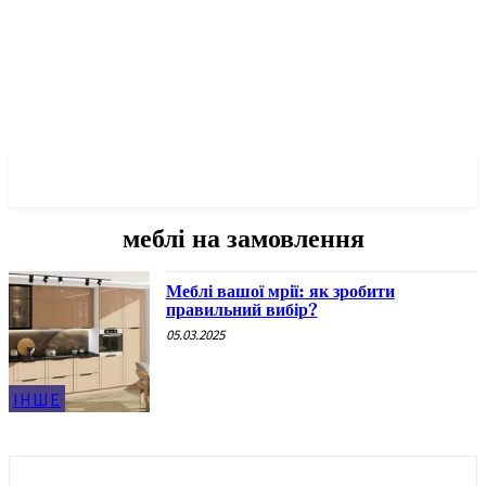
✓ KYIV ✗
меблі на замовлення
Меблі вашої мрії: як зробити
правильний вибір?
05.03.2025
ІНШЕ