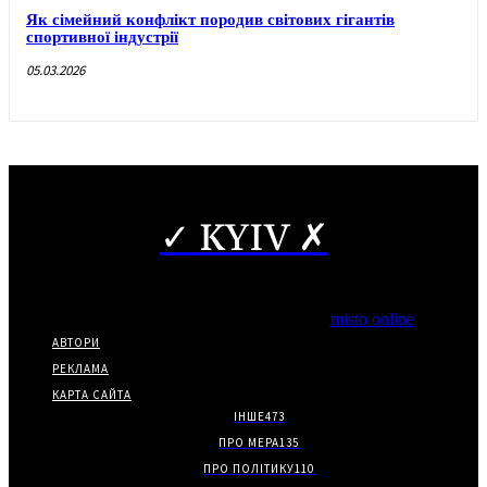
Як сімейний конфлікт породив світових гігантів
спортивної індустрії
05.03.2026
✓ KYIV ✗
Copyright © Часткове використання матеріалів дозволено за
наявності гіперпосилання на нас.
*Видання входить до медіа-групи
misto online
АВТОРИ
РЕКЛАМА
КАРТА САЙТА
ІНШЕ
473
ПРО МЕРА
135
ПРО ПОЛІТИКУ
110