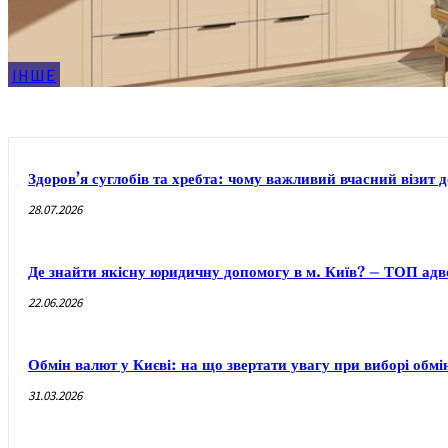
ІНШЕ
Здоров’я суглобів та хребта: чому важливий вчасний візит 
28.07.2026
Де знайти якісну юридичну допомогу в м. Київ? – ТОП адво
22.06.2026
Обмін валют у Києві: на що звертати увагу при виборі обм
31.03.2026