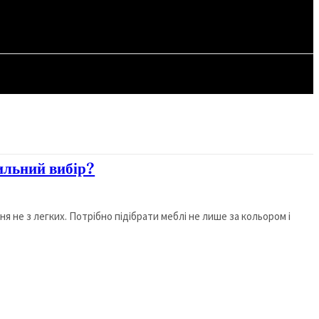
СТАТТІ
вильний вибір?
я не з легких. Потрібно підібрати меблі не лише за кольором і