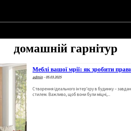
НА
ПРО ПОЛІТИКУ
ПРО МЕРА
ВОЄННА ІСТОРІЯ
домашній гарнітур
Меблі вашої мрії: як зробити пра
admin
-
05.03.2025
Створення ідеального інтер’єру в будинку – завданн
стилем. Важливо, щоб вони були міцні,...