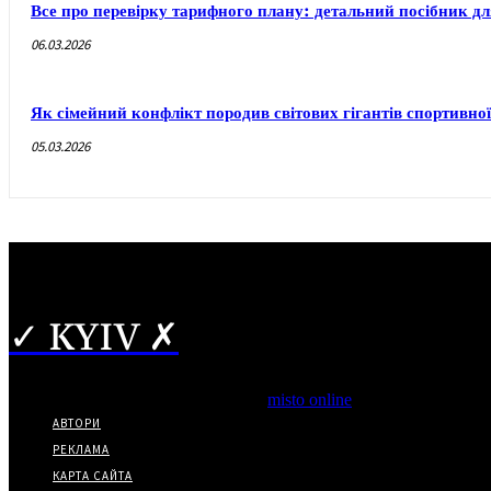
Все про перевірку тарифного плану: детальний посібник дл
06.03.2026
Як сімейний конфлікт породив світових гігантів спортивної 
05.03.2026
✓ KYIV ✗
Copyright © Часткове використання матеріалів дозволено за ная
*Видання входить до медіа-групи
misto online
АВТОРИ
РЕКЛАМА
КАРТА САЙТА