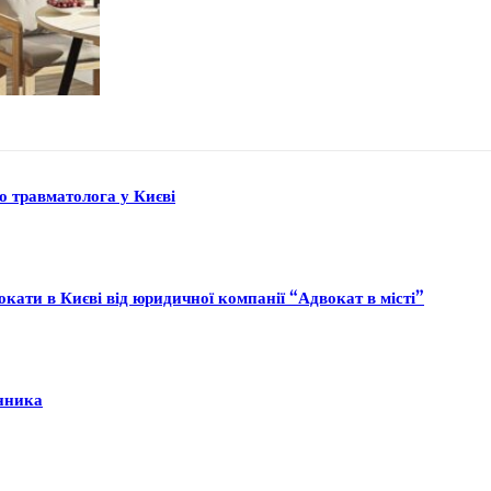
до травматолога у Києві
кати в Києві від юридичної компанії “Адвокат в місті”
інника