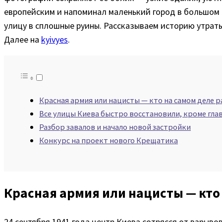
европейским и напоминал маленький город в большом К
улицу в сплошные руины. Рассказываем историю утрат
Далее на
kyivyes
.
Красная армия или нацисты — кто на самом деле
Все улицы Киева быстро восстановили, кроме гла
Разбор завалов и начало новой застройки
Конкурс на проект нового Крещатика
Красная армия или нацисты — кто
24 сентября 1941 года центр Киева сотрясся от взрыво