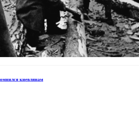
апомнился киевлянам