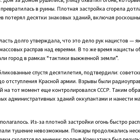
ревратилась в руины. Плотная застройка сгорела дотла,
иев потерял десятки знаковых зданий, включая роскошн
власть долго утверждала, что это дело рук нацистов — 
массовых расправ над евреями. В то же время нацисты 
али город в рамках “тактики выжженной земли”.
убликованные спустя десятилетия, подтвердили: совет
о отступления Красной армии. Взрывы были радиоупр
ый на тот момент еще контролировался СССР. Таким обр
вых административных зданий оккупантами и нанести 
полагалось. Из-за плотной застройки огонь быстро рас
лали тушение невозможным. Пожары продолжались неск
орики сходятся во мнении: подрыв Крещатика был резул