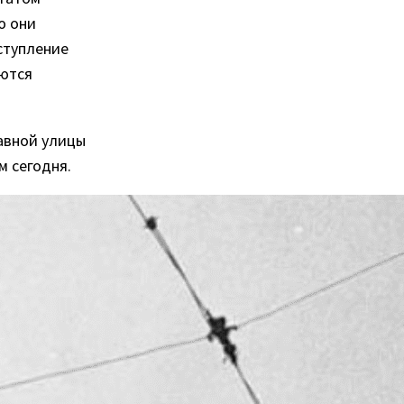
ю они
ступление
аются
лавной улицы
м сегодня.