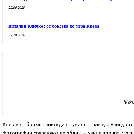
25.06.2020
Виталий Кличко: от боксера до мэра Киева
27.10.2020
Yev
Киевляне больше никогда не увидят главную улицу ст
фотографии сохраняют ее облик — узкие здания, уютн