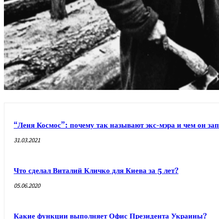
“Леня Космос”: почему так называют экс-мэра и чем он з
31.03.2021
Что сделал Виталий Кличко для Киева за 5 лет?
05.06.2020
Какие функции выполняет Офис Президента Украины?