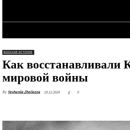
✓ KYIV ✗
Sunday, August 9, 2026
ГЛАВН
ВОЕННАЯ ИСТОРИЯ
Как восстанавливали 
мировой войны
By
Yevheniia Zheliezna
19.12.2024
0
9