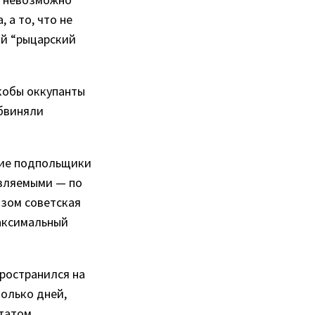
 а то, что не
ый “рыцарский
якобы оккупанты
обвиняли
ские подпольщики
авляемыми — по
азом советская
максимальный
пространился на
олько дней,
ьтатом