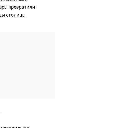
жары превратили
цы столицы.
к
ый невозможно