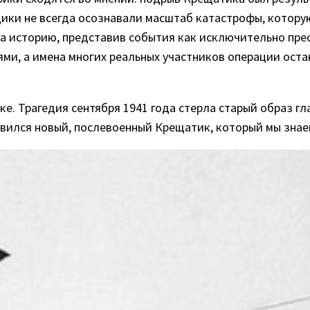
ики не всегда осознавали масштаб катастрофы, котору
а историю, представив события как исключительно пре
ми, а имена многих реальных участников операции ост
ке. Трагедия сентября 1941 года стерла старый образ г
оявился новый, послевоенный Крещатик, который мы знае