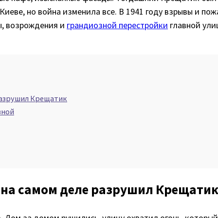
иеве, но война изменила все. В 1941 году взрывы и по
ы, возрождения и
грандиозной перестройки
главной ули
 разрушил Крещатик
вной
 на самом деле разрушил Крещати
в. Дом за домом рушились, улицу охватил огонь, котор