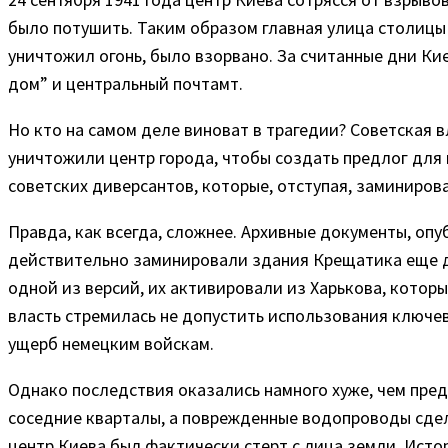
было потушить. Таким образом главная улица столицы п
уничтожил огонь, было взорвано. За считанные дни К
дом” и центральный почтамт.
Но кто на самом деле виноват в трагедии? Советская 
уничтожили центр города, чтобы создать предлог для 
советских диверсантов, которые, отступая, заминиров
Правда, как всегда, сложнее. Архивные документы, оп
действительно заминировали здания Крещатика еще д
одной из версий, их активировали из Харькова, котор
власть стремилась не допустить использования ключе
ущерб немецким войскам.
Однако последствия оказались намного хуже, чем пред
соседние кварталы, а поврежденные водопроводы сде
центр Киева был фактически стерт с лица земли. Ист