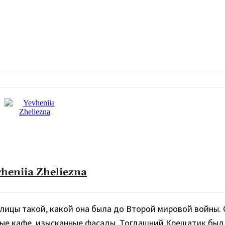
heniia Zheliezna
олицы такой, какой она была до Второй мировой войны.
ые кафе, изысканные фасады. Тогдашний Крещатик был 