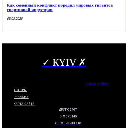
Как семейный конфликт породил мировых гигантов
спортивной индустрии
05.03.2026
✓ KYIV ✗
Copyright © Частичное использование материалов разрешено
при наличии гиперссылки на нас.
*Издание входит в медиа-группу
misto online
АВТОРЫ
РЕКЛАМА
КАРТА САЙТА
ДРУГОЕ
467
О МЭРЕ
140
О ПОЛИТИКЕ
110