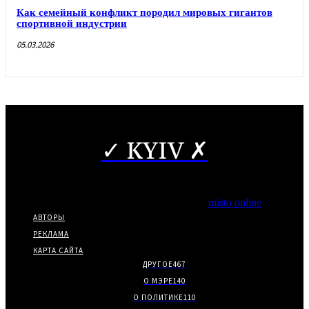
Как семейный конфликт породил мировых гигантов
спортивной индустрии
05.03.2026
✓ KYIV ✗
Copyright © Частичное использование материалов разрешено
при наличии гиперссылки на нас.
*Издание входит в медиа-группу
misto online
АВТОРЫ
РЕКЛАМА
КАРТА САЙТА
ДРУГОЕ
467
О МЭРЕ
140
О ПОЛИТИКЕ
110