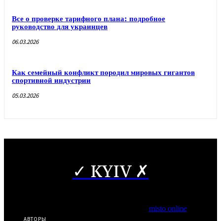
Все о проверке тарифного плана: подробное
руководство для украинцев
06.03.2026
Как семейный конфликт породил мировых гигантов
спортивной индустрии
05.03.2026
✓ KYIV ✗
Copyright © Частичное использование материалов разрешено
при наличии гиперссылки на нас.
*Издание входит в медиа-группу
misto online
АВТОРЫ