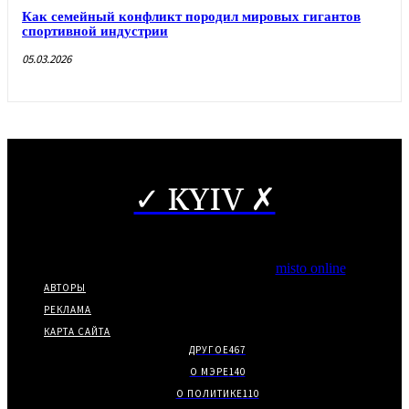
Как семейный конфликт породил мировых гигантов
спортивной индустрии
05.03.2026
✓ KYIV ✗
Copyright © Частичное использование материалов разрешено
при наличии гиперссылки на нас.
*Издание входит в медиа-группу
misto online
АВТОРЫ
РЕКЛАМА
КАРТА САЙТА
ДРУГОЕ
467
О МЭРЕ
140
О ПОЛИТИКЕ
110